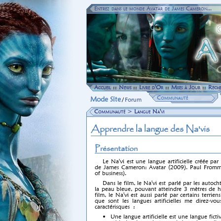
Entrez dans le monde Avatar de James Cameron...
Accueil
::
News
::
Livre d'Or
::
Mises à Jour
::
Rech
Communauté
Mode Site
/
Forum
Communauté
>
Langue Na'vi
Apprendre la langue des Na'vis
Présentation
Le Na'vi est une langue artificielle créée 
de James Cameron: Avatar (2009). Paul Frommer t
of business).
Dans le film, le Na'vi est parlé par les auto
la peau bleue, pouvant atteindre 3 mètres de hau
film, le Na'vi est aussi parlé par certains terrie
que sont les langues artificielles me direz-vou
caractérisques :
Une langue artificielle est une langue fict