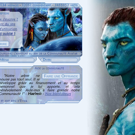
9134 messages
-
12051 commentaires
-
1455352 visites
ription
 s'inscrire ?
nt du site
'utilisation
d oublié ?
 poursuivez l'aventure au sein de la Communauté Avatar
Médias
Divers
Aide la communauté
"Notre arbre ne
pousse pas tout seul. Il se
développe grâce au financement et au temps
personnel que je lui apporte, et cela
bénévolement. Aide-moi à faire grandir notre
Communauté !" -
Hae'resis
-
Nos bienfaiteurs
et soit béni d'Eywa