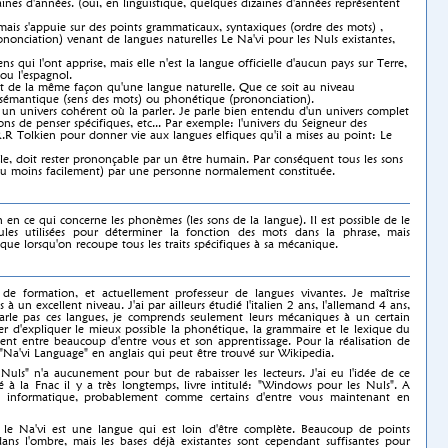
nes d'années. (oui, en linguistique, quelques dizaines d'années représentent
 mais s'appuie sur des points grammaticaux, syntaxiques (ordre des mots) ,
nonciation) venant de langues naturelles Le Na'vi pour les Nuls existantes,
ns qui l'ont apprise, mais elle n'est la langue officielle d'aucun pays sur Terre,
ou l'espagnol.
out de la même façon qu'une langue naturelle. Que ce soit au niveau
 sémantique (sens des mots) ou phonétique (prononciation).
ns un univers cohérent où la parler. Je parle bien entendu d'un univers complet
açons de penser spécifiques, etc... Par exemple: l'univers du Seigneur des
.R Tolkien pour donner vie aux langues elfiques qu'il a mises au point: Le
-elle, doit rester prononçable par un être humain. Par conséquent tous les sons
s ou moins facilement) par une personne normalement constituée.
 en ce qui concerne les phonèmes (les sons de la langue). Il est possible de le
les utilisées pour déterminer la fonction des mots dans la phrase, mais
que lorsqu'on recoupe tous les traits spécifiques à sa mécanique.
 de formation, et actuellement professeur de langues vivantes. Je maîtrise
 à un excellent niveau. J'ai par ailleurs étudié l'italien 2 ans, l'allemand 4 ans,
parle pas ces langues, je comprends seulement leurs mécaniques à un certain
er d'expliquer le mieux possible la phonétique, la grammaire et le lexique du
rigent entre beaucoup d'entre vous et son apprentissage. Pour la réalisation de
 "Na'vi Language" en anglais qui peut être trouvé sur Wikipedia.
Nuls" n'a aucunement pour but de rabaisser les lecteurs. J'ai eu l'idée de ce
é à la Fnac il y a très longtemps, livre intitulé: "Windows pour les Nuls". A
en informatique, probablement comme certains d'entre vous maintenant en
, le Na'vi est une langue qui est loin d'être complète. Beaucoup de points
s l'ombre, mais les bases déjà existantes sont cependant suffisantes pour