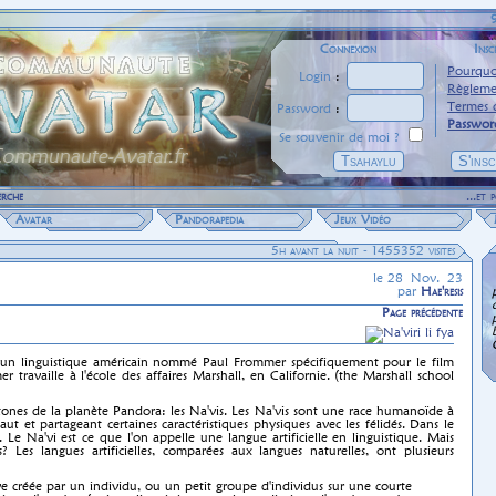
Connexion
Insc
Pourquoi
Login
:
Règleme
Termes d
Password
:
Passwor
Se souvenir de moi ?
erche
...et
Avatar
Pandorapedia
Jeux Vidéo
5h avant la nuit -
1455352 visites
le 28 Nov. 23
par
Hae'resis
Page précédente
par un linguistique américain nommé Paul Frommer spécifiquement pour le film
ravaille à l'école des affaires Marshall, en Californie. (the Marshall school
chtones de la planète Pandora: les Na'vis. Les Na'vis sont une race humanoïde à
t et partageant certaines caractéristiques physiques avec les félidés. Dans le
ns. Le Na'vi est ce que l'on appelle une langue artificielle en linguistique. Mais
s? Les langues artificielles, comparées aux langues naturelles, ont plusieurs
ive créée par un individu, ou un petit groupe d'individus sur une courte