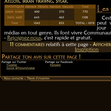
Xelloss
,
Ikran tìkawng
,
Sylar
.
Les 
STATISTIQUES
Membre Féminin
Membre Masculin
Total
pilote Avatar
400
370
770
Ces
Na'vi natif
643
465
1108
peut 
Total
1043
835
TOTAL : 1878
jour 
médias en tout genre. Ils font vivre Communaut
-
Rejoignez-nous
, c'est rapide et gratuit.
11
commentaire
s
relatif
s
à cette page -
Affiche
Inscription
Partage ton avis sur cette page !
Partage sur Twitter
Partage sur Facebook
Tweeter
Partager
Suivre @ForumAvatar
Nous contacter
::
Termes d'utilisation