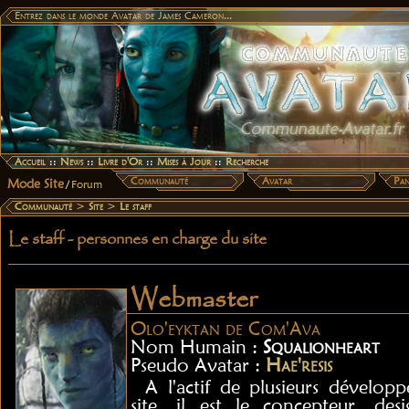
Entrez dans le monde Avatar de James Cameron...
Accueil
::
News
::
Livre d'Or
::
Mises à Jour
::
Recherche
Communauté
Avatar
Pan
Mode Site
/
Forum
Communauté
>
Site
>
Le staff
Le staff - personnes en charge du site
Webmaster
Olo'eyktan de Com'Ava
Nom Humain :
Squalionheart
Pseudo Avatar :
Hae'resis
A l'actif de plusieurs dévelop
site, il est le concepteur, de