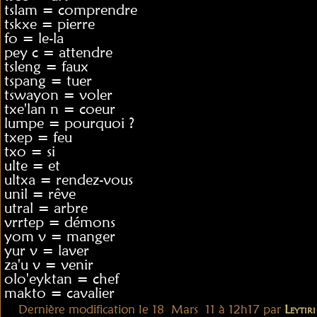
tslam = comprendre
tskxe = pierre
fo = le-la
pey c = attendre
tsleng = faux
tspang = tuer
tswayon = voler
txe'lan n = coeur
lumpe = pourquoi ?
txep = feu
txo = si
ulte = et
ultxa = rendez-vous
unil = rêve
utral = arbre
vrrtep = démons
yom v = manger
yur v = laver
za'u v = venir
olo'eyktan = chef
makto = cavalier
Dernière modification le 18 Mars 11 à 12h17 par
Leytiri