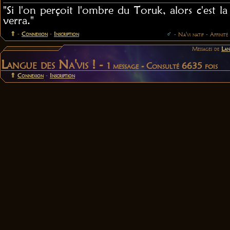
"Si l'on perçoit l'ombre du Toruk, alors c'est 
verra."
⇑
-
Connexion
-
Inscription
♂
- Na'vi natif - Affinité
Messages de
Lan
Langue des Na'vis ! -
1 message - Consulté 6635 fois
⇑
Connexion
-
Inscription