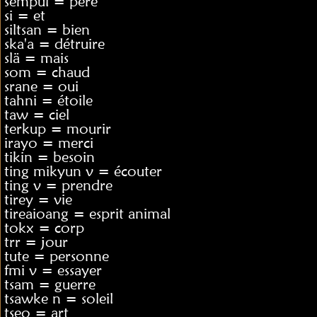
sempul = père
si = et
siltsan = bien
ska'a = détruire
slä = mais
som = chaud
srane = oui
tahni = étoile
taw = ciel
terkup = mourir
irayo = merci
tikin = besoin
ting mikyun v = écouter
ting v = prendre
tirey = vie
tireaioang = esprit animal
tokx = corp
trr = jour
tute = personne
fmi v = essayer
tsam = guerre
tsawke n = soleil
tseo = art