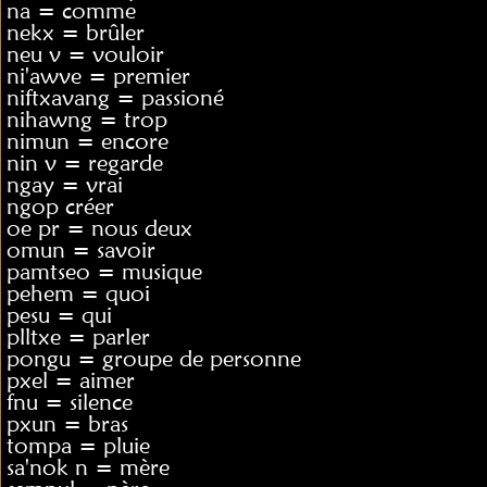
na = comme
nekx = brûler
neu v = vouloir
ni'awve = premier
niftxavang = passioné
nihawng = trop
nimun = encore
nin v = regarde
ngay = vrai
ngop créer
oe pr = nous deux
omun = savoir
pamtseo = musique
pehem = quoi
pesu = qui
plltxe = parler
pongu = groupe de personne
pxel = aimer
fnu = silence
pxun = bras
tompa = pluie
sa'nok n = mère