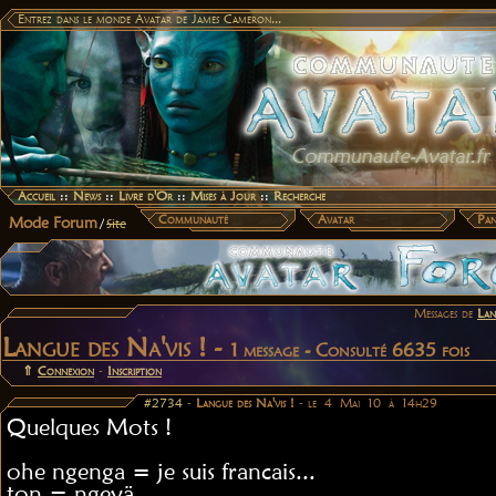
Entrez dans le monde Avatar de James Cameron...
Accueil
::
News
::
Livre d'Or
::
Mises à Jour
::
Recherche
Communauté
Avatar
Pan
Mode Forum
/
Site
Messages de
Lan
Langue des Na'vis ! -
1 message - Consulté 6635 fois
⇑
Connexion
-
Inscription
#2734
-
Langue des Na'vis !
- le 4 Mai 10 à 14h29
Quelques Mots !
ohe ngenga = je suis francais...
ton = ngeyä