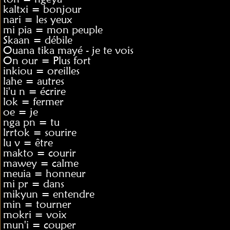
kaltxi = bonjour
nari = les yeux
mi pia = mon peuple
Skaan = débile
Ouana tika mayé - je te vois
On our = Plus fort
inkiou = oreilles
lahe = autres
li'u n = écrire
lok = fermer
oe = je
nga pn = tu
lrrtok = sourire
lu v = être
makto = courir
mawey = calme
meuia = honneur
mi pr = dans
mikyun = entendre
min = tourner
mokri = voix
mun'i = couper