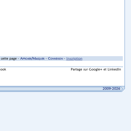
cette page -
Afficher/Masquer
-
Connexion
-
Inscription
book
Partage sur Google+ et LinkedIn
2009-2026