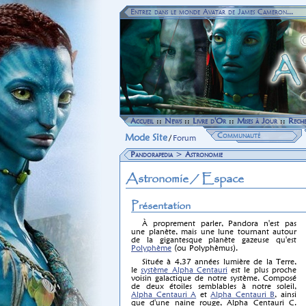
Entrez dans le monde Avatar de James Cameron...
Accueil
::
News
::
Livre d'Or
::
Mises à Jour
::
Rech
Communauté
Mode Site
/
Forum
Pandorapedia
>
Astronomie
Astronomie / Espace
Présentation
À proprement parler, Pandora n'est pas
une planète, mais une lune tournant autour
de la gigantesque planète gazeuse qu'est
Polyphème
(ou Polyphèmus).
Située à 4,37 années lumière de la Terre,
le
système Alpha Centauri
est le plus proche
voisin galactique de notre système. Composé
de deux étoiles semblables à notre soleil,
Alpha Centauri A
et
Alpha Centauri B
, ainsi
que d'une naine rouge, Alpha Centauri C.