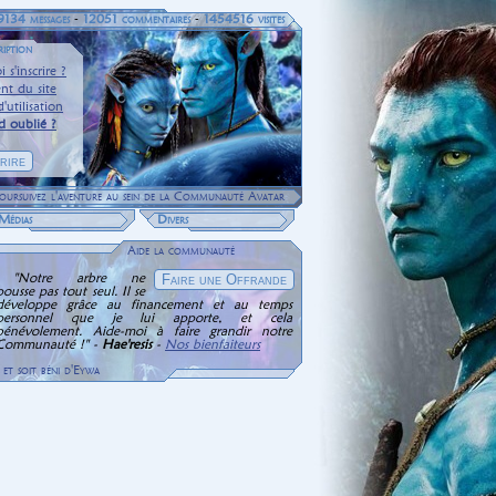
9134 messages
-
12051 commentaires
-
1454516 visites
ription
 s'inscrire ?
nt du site
'utilisation
d oublié ?
 poursuivez l'aventure au sein de la Communauté Avatar
Médias
Divers
Aide la communauté
"Notre arbre ne
pousse pas tout seul. Il se
développe grâce au financement et au temps
personnel que je lui apporte, et cela
bénévolement. Aide-moi à faire grandir notre
Communauté !" -
Hae'resis
-
Nos bienfaiteurs
et soit béni d'Eywa