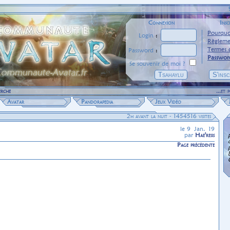
Connexion
Insc
Pourquoi
Login
:
Règleme
Termes d
Password
:
Passwor
Se souvenir de moi ?
erche
...et
Avatar
Pandorapedia
Jeux Vidéo
2h avant la nuit -
1454516 visites
le 9 Jan. 19
par
Hae'resis
Page précédente