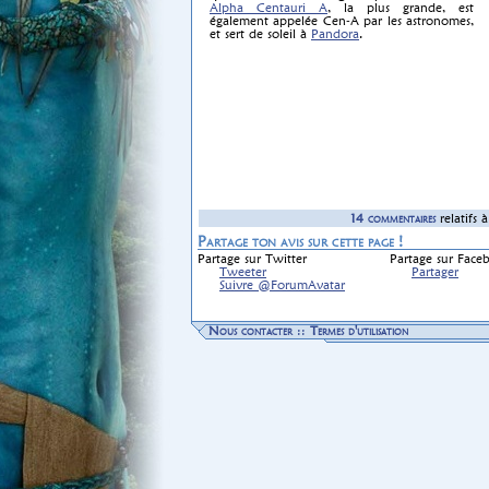
Alpha Centauri A
, la plus grande, est
également appelée Cen-A par les astronomes,
et sert de soleil à
Pandora
.
14
commentaire
s
relatif
s
à 
Partage ton avis sur cette page !
Partage sur Twitter
Partage sur Face
Tweeter
Partager
Suivre @ForumAvatar
Nous contacter
::
Termes d'utilisation