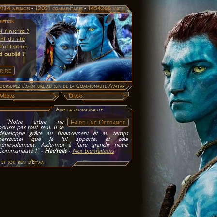
9134 messages
-
12051 commentaires
-
1454266 visites
ription
 s'inscrire ?
nt du site
'utilisation
d oublié ?
 poursuivez l'aventure au sein de la Communauté Avatar
Médias
Divers
Aide la communauté
"Notre arbre ne
pousse pas tout seul. Il se
développe grâce au financement et au temps
personnel que je lui apporte, et cela
bénévolement. Aide-moi à faire grandir notre
Communauté !" -
Hae'resis
-
Nos bienfaiteurs
et soit béni d'Eywa