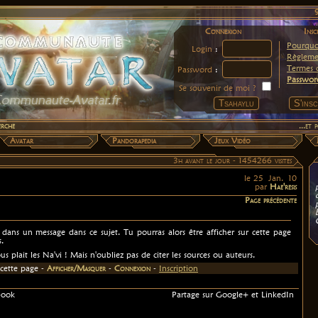
Connexion
Insc
Pourquoi
Login
:
Règleme
Termes d
Password
:
Passwor
Se souvenir de moi ?
erche
...et
Avatar
Pandorapedia
Jeux Vidéo
3h avant le jour -
1454266 visites
le 25 Jan. 10
par
Hae'resis
Page précédente
 dans un message dans ce sujet. Tu pourras alors être afficher sur cette page
.
ous plait les Na'vi ! Mais n'oubliez pas de citer les sources ou auteurs.
cette page -
Afficher/Masquer
-
Connexion
-
Inscription
book
Partage sur Google+ et LinkedIn