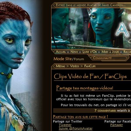
Entrez dans le monde Avatar de James Cameron...
Accueil
::
News
::
Livre d'Or
::
Mises à Jour
::
Rech
Communauté
Mode Site
/
Forum
Médias
>
Vidéos
>
FanClips
Clips Vidéo de Fan / FanClips
Partage tes montages vidéos!
Si tu as fait toi même un FanClip, précise le
officiel avec tous les honneurs qui te reviendrons
Pour les trouvails du net, on partage ici s'il v
7
commentaire
s
relatif
s
à 
Partage ton avis sur cette page !
Partage sur Twitter
Partage sur Face
Tweeter
Partager
Suivre @ForumAvatar