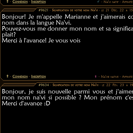
⇑
-
Connexion
-
Inscription
♂
- Na'vi natif - Affinité
#9621
-
Signification de votre nom Na'vi
- le 21 Déc. 22 à 1
Bonjour! Je m'appelle Marianne et j'aimerais 
nom dans la langue Na'vi.
Pouvez-vous me donner mon nom et sa significati
plait?
Merci à l'avance! Je vous vois
⇑
-
Connexion
-
Inscription
♀
- Na'vie native - Affinité
#9634
-
Signification de votre nom Na'vi
- le 22 Fév. 23 à 1
Bonjour, je suis nouvelle parmi vous et j'aimer
mon nom na'vi si possible ? Mon prénom c'es
Merci d'avance :D