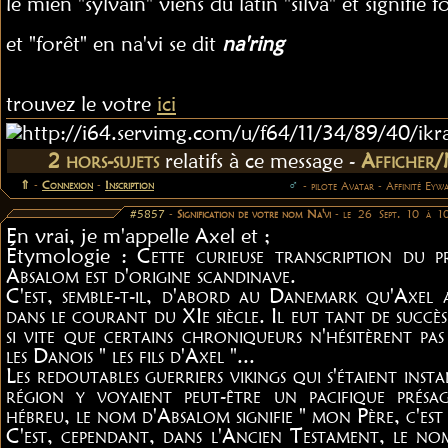
le mien "sylvain" viens du latin "silva" et signifie f
et "forêt" en na'vi se dit
na'ring
trouvez le votre
ici
2 hors-sujets
relatifs à ce message -
Afficher
⇑
-
Connexion
-
Inscription
♂
- pilote Avatar - Affinité Eyw
#5857
-
Signification de votre nom Na'vi
- le 26 Sept. 10 à 1
En vrai, je m'appelle Axel et ;
Étymologie :
Cette curieuse transcription du 
Absalom est d'origine scandinave.
C'est, semble-t-il, d'abord au Danemark qu'Axel 
dans le courant du XIe siècle. Il eut tant de succès
si vite que certains chroniqueurs n'hésitèrent p
les Danois " les fils d'Axel "...
Les redoutables guerriers vikings qui s'étaient insta
région y voyaient peut-être un pacifique présag
hébreu, le nom d'Absalom signifie " mon Père, c'est l
C'est, cependant, dans l'Ancien Testament, le no