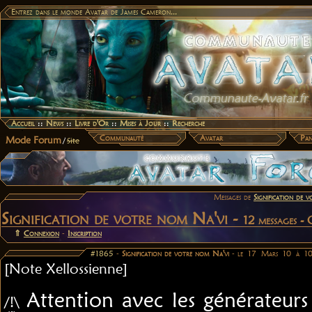
Entrez dans le monde Avatar de James Cameron...
Accueil
::
News
::
Livre d'Or
::
Mises à Jour
::
Recherche
Communauté
Avatar
Pan
Mode Forum
/
Site
Messages de
Signification de 
Signification de votre nom Na'vi -
12 messages -
⇑
Connexion
-
Inscription
#1865
-
Signification de votre nom Na'vi
- le 17 Mars 10 à 1
[Note Xellossienne]
Attention avec les générateur
/!\