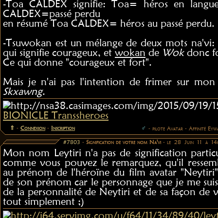
-Toa CALDEX signifie: Toa= héros en langu
CALDEX=passé perdu
en résumé Toa CALDEX= héros au passé perdu.
-Tsuwokan est un mélange de deux mots na'vi:
qui signifie courageux, et
wokan
de
Wok
donc fo
Ce qui donne "courageux et fort".
Mais je n'ai pas l'intention de frimer sur mon
Skxawng
.
BIONICLE Transsheroes
⇑
-
Connexion
-
Inscription
♂
- pilote Avatar - Affinité Eyw
#7803
-
Signification de votre nom Na'vi
- le 28 Juin 11 à 1
Mon nom Leytiri n'a pas de signification partic
comme vous pouvez le remarquez, qu'il resse
au prénom de l'héroïne du film avatar "Neytiri"
de son prénom car le personnage que je me suis 
de la personnalité de Neytiri et de sa façon de v
tout simplement ;)