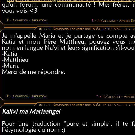
qu'un forum, une communauté ! Mes frères, m
vous vois <3
⇑
-
Connexion
-
Inscription
♀
- Na'vie native - Affinité E
#8725
-
Signification de votre nom Na'vi
- le 10 Nov. 13 à 2
Je m'appelle Maria et je partage ce compte 
Katia et mon frère Matthieu, pouvez vous m
nom en langue Na'vi et leurs signification s'il-vous
-Katia
-Matthieu
-Maria
Merci de me répondre.
⇑
-
Connexion
-
Inscription
♀
- Na'vie native - Affinité
#8728
-
Signification de votre nom Na'vi
- le 14 Nov. 13 à 0
Kaltxì ma Mariaangel
Pour une traduction "pure et simple", il te f
l’étymologie du nom ;)