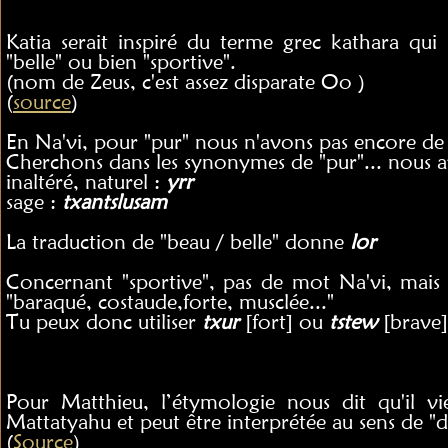
Katia serait inspiré du terme grec kathara qui s
"belle" ou bien "sportive".
(nom de Zeus, c'est assez disparate Oo )
(
source
)
En Na'vi, pour "pur" nous n'avons pas encore de
Cherchons dans les synonymes de "pur"... nous a
inaltéré, naturel :
yrr
sage :
txantslusam
La traduction de "beau / belle" donne
lor
Concernant "sportive", pas de mot Na'vi, mai
"baraqué, costaude,forte, musclée..."
Tu peux donc utiliser
txur
[fort] ou
tstew
[brave]
Pour Matthieu, l’étymologie nous dit qu'il 
Mattatyahu et peut être interprétée au sens de "
(
Source
)