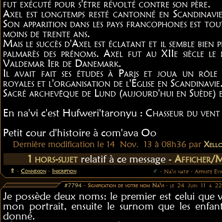
fut exécuté pour s'être révolté contre son père.
Axel est longtemps resté cantonné en Scandinav
Son apparition dans les pays francophones est toute
moins de trente ans.
Mais le succès d'Axel est éclatant et il semble bien
palmarès des prénoms. Axel fut au XIIe siècle le
Valdemar Ier de Danemark.
Il avait fait ses études à Paris et joua un rôle
royales et l'organisation de l'Église en Scandinavie
Sacré archevêque de Lund (aujourd'hui en Suède) e
En na'vi c'est Hufweri'taronyu :
Chasseur du vent
Petit cour d'histoire à com'ava Oo
Dernière modification le 14 Nov. 13 à 08h36 par
Xello
1 hors-sujet
relatif à ce message -
Afficher/
⇑
-
Connexion
-
Inscription
♂
- Na'vi natif - Affinité Ey
#7794
-
Signification de votre nom Na'vi
- le 24 Juin 11 à 2
Je possède deux noms: le premier est celui que v
mon portrait, ensuite le surnom que les enfan
donné.