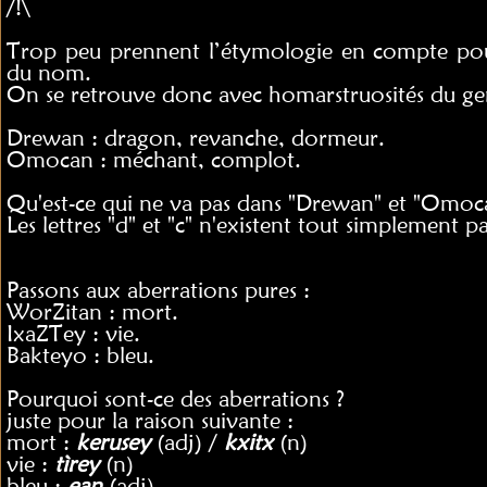
/!\
Trop peu prennent l’étymologie en compte pou
du nom.
On se retrouve donc avec homarstruosités du ge
Drewan : dragon, revanche, dormeur.
Omocan : méchant, complot.
Qu'est-ce qui ne va pas dans "Drewan" et "Omoc
Les lettres "d" et "c" n'existent tout simplement pa
Passons aux aberrations pures :
WorZitan : mort.
IxaZTey : vie.
Bakteyo : bleu.
Pourquoi sont-ce des aberrations ?
juste pour la raison suivante :
mort :
kerusey
(adj) /
kxitx
(n)
vie :
tìrey
(n)
bleu :
ean
(adj)