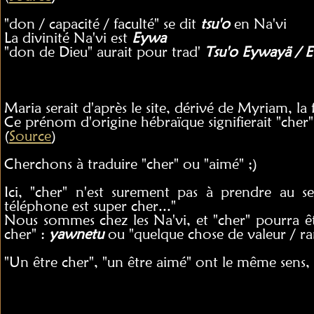
"don / capacité / faculté" se dit
tsu'o
en Na'vi
La divinité Na'vi est
Eywa
"don de Dieu" aurait pour trad'
Tsu'o Eywayä / E
Maria serait d'après le site, dérivé de Myriam, l
Ce prénom d'origine hébraïque signifierait "cher"
(
Source
)
Cherchons à traduire "cher" ou "aimé" ;)
Ici, "cher" n'est surement pas à prendre au 
téléphone est super cher..."
Nous sommes chez les Na'vi, et "cher" pourra êt
cher" :
yawnetu
ou "quelque chose de valeur / ra
"Un être cher", "un être aimé" ont le même sens