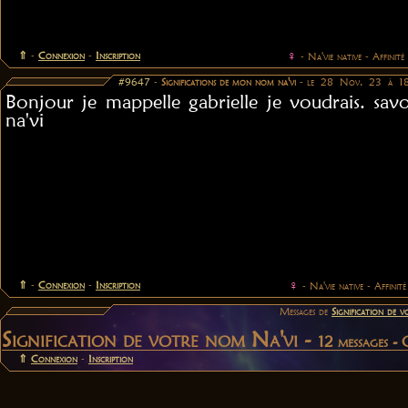
⇑
-
Connexion
-
Inscription
♀
- Na'vie native - Affinité
#9647
-
Significations de mon nom na'vi
- le 28 Nov. 23 à 1
Bonjour je mappelle gabrielle je voudrais. s
na'vi
⇑
-
Connexion
-
Inscription
♀
- Na'vie native - Affinité
Messages de
Signification de 
Signification de votre nom Na'vi -
12 messages -
⇑
Connexion
-
Inscription