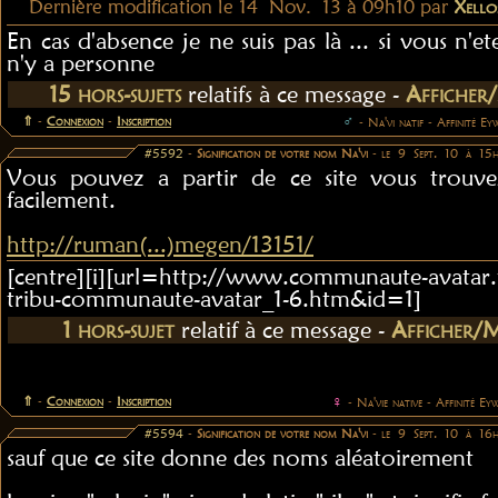
Dernière modification le 14 Nov. 13 à 09h10 par
Xello
En cas d'absence je ne suis pas là ... si vous n'et
n'y a personne
15 hors-sujets
relatifs à ce message -
Afficher
⇑
-
Connexion
-
Inscription
♂
- Na'vi natif - Affinité Ey
#5592
-
Signification de votre nom Na'vi
- le 9 Sept. 10 à 15
Vous pouvez a partir de ce site vous trouv
facilement.
http://ruman(...)megen/13151/
[centre][i][url=http://www.communaute-avatar.
tribu-communaute-avatar_1-6.htm&id=1]
1 hors-sujet
relatif à ce message -
Afficher/
⇑
-
Connexion
-
Inscription
♀
- Na'vie native - Affinité Ey
#5594
-
Signification de votre nom Na'vi
- le 9 Sept. 10 à 16
sauf que ce site donne des noms aléatoirement