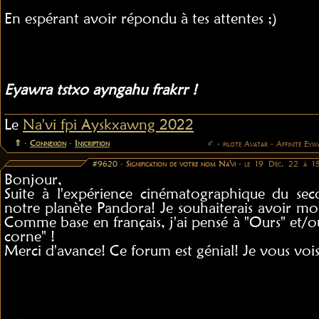
En espérant avoir répondu à tes attentes ;)
Eyawra tstxo ayngahu frakrr !
Le
Na'vi fpi Ayskxawng 2022
⇑
-
Connexion
-
Inscription
♂
- pilote Avatar - Affinité Eyw
#9620
-
Signification de votre nom Na'vi
- le 19 Déc. 22 à 1
Bonjour,
Suite à l'expérience cinématographique du se
notre planète Pandora! Je souhaiterais avoir m
Comme base en français, j'ai pensé à "Ours" et/
corne" !
Merci d'avance! Ce forum est génial! Je vous voi