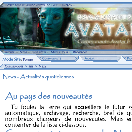
Entrez dans le monde Avatar de James Cameron...
Accueil
::
News
::
Livre d'Or
::
Mises à Jour
::
Recherche
Communauté
Avatar
Pan
Mode Site
/
Forum
Communauté
>
Site
>
News
News - Actualités quotidiennes
Au pays des nouveautés
Tu foules la terre qui accueillera le futur
automatique, archivage, recherche, bref de qu
nombreux chasseurs de nouveautés. Mais en 
contenter de la liste ci-dessous.