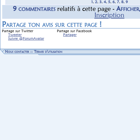
1
,
2
,
3
,
4
,
5
,
6
,
7
,
8
,
9
9
commentaire
s
relatif
s
à cette page -
Affiche
Inscription
Partage ton avis sur cette page !
Partage sur Twitter
Partage sur Facebook
Tweeter
Partager
Suivre @ForumAvatar
Nous contacter
::
Termes d'utilisation