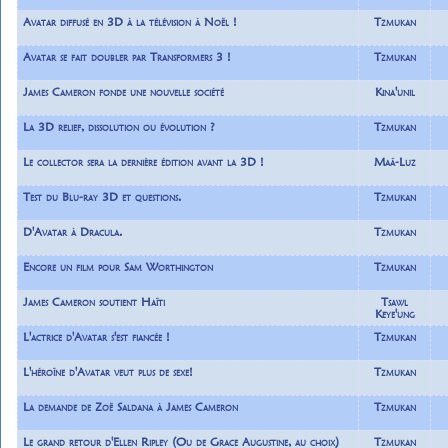
Avatar diffusé en 3D à la télévision à Noël !
Tzmukan
Avatar se fait doubler par Transformers 3 !
Tzmukan
James Cameron fonde une nouvelle société
Kina'unil
La 3D relief, dissolution ou évolution ?
Tzmukan
Le collector sera la dernière édition avant la 3D !
Maâ-Luz
Test du Blu-ray 3D et questions.
Tzmukan
D'Avatar à Dracula.
Tzmukan
Encore un film pour Sam Worthington
Tzmukan
James Cameron soutient Haïti
Tsawl
Keye'ung
L'actrice d'Avatar s'est fiancée !
Tzmukan
L'héroïne d'Avatar veut plus de sexe!
Tzmukan
La demande de Zoë Saldana à James Cameron
Tzmukan
Le grand retour d'Ellen Ripley (Ou de Grace Augustine, au choix)
Tzmukan