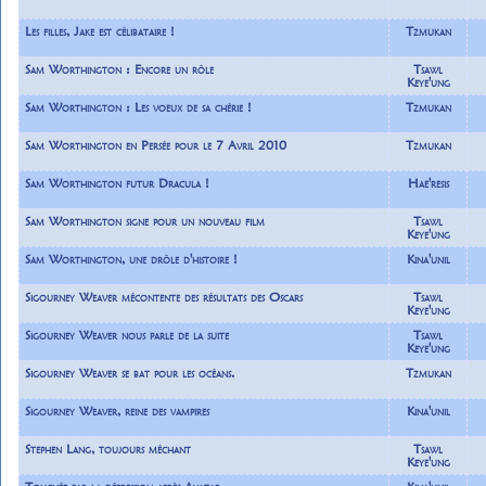
Les filles, Jake est célibataire !
Tzmukan
Sam Worthington : Encore un rôle
Tsawl
Keye'ung
Sam Worthington : Les voeux de sa chérie !
Tzmukan
Sam Worthington en Persée pour le 7 Avril 2010
Tzmukan
Sam Worthington futur Dracula !
Hae'resis
Sam Worthington signe pour un nouveau film
Tsawl
Keye'ung
Sam Worthington, une drôle d'histoire !
Kina'unil
Sigourney Weaver mécontente des résultats des Oscars
Tsawl
Keye'ung
Sigourney Weaver nous parle de la suite
Tsawl
Keye'ung
Sigourney Weaver se bat pour les océans.
Tzmukan
Sigourney Weaver, reine des vampires
Kina'unil
Stephen Lang, toujours méchant
Tsawl
Keye'ung