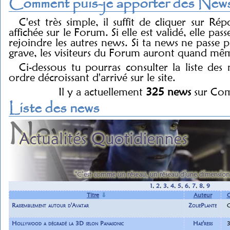
Comment puis-je apporter des News
C'est très simple, il suffit de cliquer sur R
affichée sur le Forum. Si elle est validé, elle pass
rejoindre les autres news. Si ta news ne passe pa
grave, les visiteurs du Forum auront quand mê
Ci-dessous tu pourras consulter la liste des
ordre décroissant d'arrivé sur le site.
Il y a actuellement
325 news
sur Com
Liste des news
1
,
2
,
3
,
4
,
5
,
6
,
7
,
8
,
9
Titre
⇓
Auteur
C
Rassemblement autour d'Avatar
ZoliePlante
Hollywood a dégradé la 3D selon Panasonic
Hae'resis
3