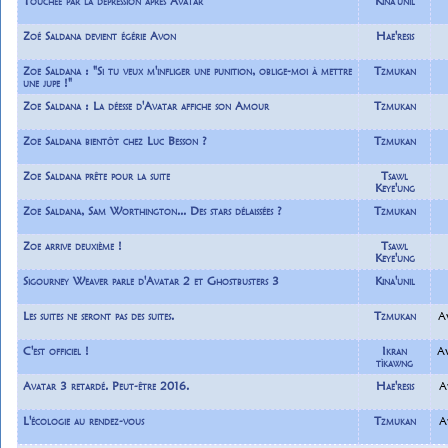
Touchée par la dépression après Avatar
Kina'unil
Zoé Saldana devient égérie Avon
Hae'resis
Zoe Saldana : "Si tu veux m'infliger une punition, oblige-moi à mettre
Tzmukan
une jupe !"
Zoe Saldana : La déesse d'Avatar affiche son Amour
Tzmukan
Zoe Saldana bientôt chez Luc Besson ?
Tzmukan
Zoe Saldana prête pour la suite
Tsawl
Keye'ung
Zoe Saldana, Sam Worthington... Des stars délaissées ?
Tzmukan
Zoe arrive deuxième !
Tsawl
Keye'ung
Sigourney Weaver parle d'Avatar 2 et Ghostbusters 3
Kina'unil
Les suites ne seront pas des suites.
Tzmukan
A
C'est officiel !
Ikran
Av
tìkawng
Avatar 3 retardé. Peut-être 2016.
Hae'resis
A
L'écologie au rendez-vous
Tzmukan
A