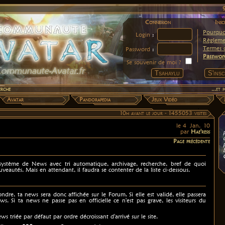
Connexion
Insc
Pourquoi
Login
:
Règleme
Termes d
Password
:
Passwor
Se souvenir de moi ?
erche
...et
Avatar
Pandorapedia
Jeux Vidéo
10h avant le jour -
1455053 visites
le 4 Jan. 10
par
Hae'resis
Page précédente
r système de News avec tri automatique, archivage, recherche, bref de quoi
veautés. Mais en attendant, il faudra se contenter de la liste ci-dessous.
pondre, ta news sera donc affichée sur le Forum. Si elle est validé, elle passera
ews. Si ta news ne passe pas en officielle ce n'est pas grave, les visiteurs du
ws triée par défaut par ordre décroissant d'arrivé sur le site.