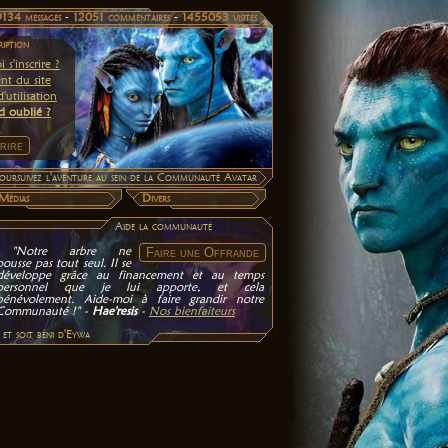
9134 messages
-
12051 commentaires
-
1455053 visites
ription
 s'inscrire ?
nt du site
'utilisation
d oublié ?
 poursuivez l'aventure au sein de la Communauté Avatar
Médias
Divers
Aide la communauté
"Notre arbre ne
pousse pas tout seul. Il se
développe grâce au financement et au temps
personnel que je lui apporte, et cela
bénévolement. Aide-moi à faire grandir notre
Communauté !" -
Hae'resis
-
Nos bienfaiteurs
et soit béni d'Eywa