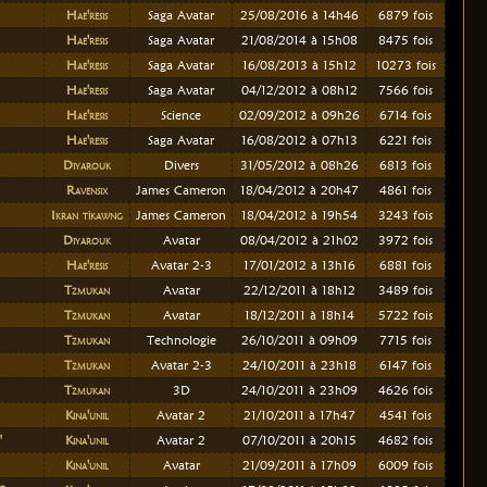
Hae'resis
Saga Avatar
25/08/2016 à 14h46
6879 fois
Hae'resis
Saga Avatar
21/08/2014 à 15h08
8475 fois
Hae'resis
Saga Avatar
16/08/2013 à 15h12
10273 fois
Hae'resis
Saga Avatar
04/12/2012 à 08h12
7566 fois
Hae'resis
Science
02/09/2012 à 09h26
6714 fois
Hae'resis
Saga Avatar
16/08/2012 à 07h13
6221 fois
Diyarouk
Divers
31/05/2012 à 08h26
6813 fois
Ravensix
James Cameron
18/04/2012 à 20h47
4861 fois
Ikran tìkawng
James Cameron
18/04/2012 à 19h54
3243 fois
Diyarouk
Avatar
08/04/2012 à 21h02
3972 fois
Hae'resis
Avatar 2-3
17/01/2012 à 13h16
6881 fois
Tzmukan
Avatar
22/12/2011 à 18h12
3489 fois
Tzmukan
Avatar
18/12/2011 à 18h14
5722 fois
Tzmukan
Technologie
26/10/2011 à 09h09
7715 fois
Tzmukan
Avatar 2-3
24/10/2011 à 23h18
6147 fois
Tzmukan
3D
24/10/2011 à 23h09
4626 fois
Kina'unil
Avatar 2
21/10/2011 à 17h47
4541 fois
"
Kina'unil
Avatar 2
07/10/2011 à 20h15
4682 fois
Kina'unil
Avatar
21/09/2011 à 17h09
6009 fois