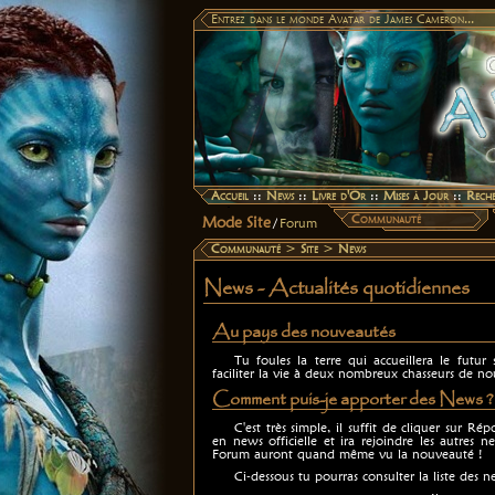
Entrez dans le monde Avatar de James Cameron...
Accueil
::
News
::
Livre d'Or
::
Mises à Jour
::
Rech
Communauté
Mode Site
/
Forum
Communauté
>
Site
>
News
News - Actualités quotidiennes
Au pays des nouveautés
Tu foules la terre qui accueillera le futu
faciliter la vie à deux nombreux chasseurs de nou
Comment puis-je apporter des News ?
C'est très simple, il suffit de cliquer sur Ré
en news officielle et ira rejoindre les autres n
Forum auront quand même vu la nouveauté !
Ci-dessous tu pourras consulter la liste des ne