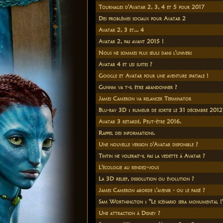
Tournages d'Avatar 2, 3, 4 et 5 pour 2017
Des problèmes sociaux pour Avatar 2
Avatar 2, 3 et... 4
Avatar 2, pas avant 2015 !
Nous ne sommes plus seuls dans l'univers
Avatar 4 et les suites ?
Google et Avatar pour une aventure spatiale !
Gunnm va t-il être abandonner ?
James Cameron va relancer Terminator
Blu-ray 3D : rumeur de sortie le 31 décembre 2012
Avatar 3 retardé. Peut-être 2016.
Rappel des informations.
Une nouvelle version d'Avatar disponible ?
Tintin ne volerait-il pas la vedette à Avatar ?
L'écologie au rendez-vous
La 3D relief, dissolution ou évolution ?
James Cameron aborde l'avenir - ou le passé ?
Sam Worthington : "Le scénario sera monumental !
Une attraction à Disney ?