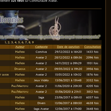
uellement
325 news
sur Communauté Avatar.
1
,
2
,
3
,
4
,
5
,
6
,
7
,
8
,
9
Auteur
Catégorie
Date de parution
Consultation
Hae'resis
ComAva
29/12/2022 à 16h20
1433 fois
Hae'resis
Avatar 2
28/12/2022 à 08h36
2096 fois
Hae'resis
Avatar 2
14/11/2022 à 09h29
1931 fois
Diyarouk
Avatar 2
09/05/2022 à 19h20
3956 fois
t savoir
Hae'resis
Avatar 2
15/01/2022 à 10h32
1876 fois
Hae'resis
Jeux Vidéo
13/06/2021 à 15h48
3332 fois
Palu'Maktoyu
Avatar 2
11/06/2020 à 20h30
4205 fois
Palu'Maktoyu
Avatar 2
01/06/2020 à 21h11
3812 fois
Hae'resis
Saga
23/06/2017 à 08h10
6037 fois
Hae'resis
Divers
13/06/2017 à 08h50
4638 fois
Hae'resis
Saga Avatar
12/06/2017 à 17h00
3648 fois