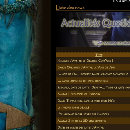
Il y a act
Liste des news
Titre
Neurchi d'Avatar et Discord Com'Ava !
Bande Originale d'Avatar la Voie de l'eau
La voie de l'eau, seconde bande annonce d'Avatar 2
La bande annonce est enfin disponible
Scénario, date de sortie, Disney+... Tout ce qu'il fau
Avatar : Frontiers of Pandora
David Thewlis sera dans la peau d'un Na'vi
Le synopsis enfin dévoilé
L'ex-madame Robb Stark sur Pandora
Avatar 2 et de la 3D sans lunettes
Dates de sortie des suites d'Avatar