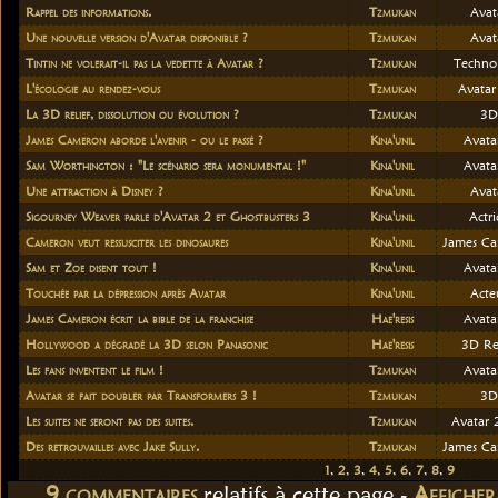
Rappel des informations.
Tzmukan
Avat
Une nouvelle version d'Avatar disponible ?
Tzmukan
Avat
Tintin ne volerait-il pas la vedette à Avatar ?
Tzmukan
Techno
L'écologie au rendez-vous
Tzmukan
Avatar
La 3D relief, dissolution ou évolution ?
Tzmukan
3D
James Cameron aborde l'avenir - ou le passé ?
Kina'unil
Avata
Sam Worthington : "Le scénario sera monumental !"
Kina'unil
Avata
Une attraction à Disney ?
Kina'unil
Avat
Sigourney Weaver parle d'Avatar 2 et Ghostbusters 3
Kina'unil
Actri
Cameron veut ressusciter les dinosaures
Kina'unil
James C
Sam et Zoe disent tout !
Kina'unil
Avata
Touchée par la dépression après Avatar
Kina'unil
Acte
James Cameron écrit la bible de la franchise
Hae'resis
Avata
Hollywood a dégradé la 3D selon Panasonic
Hae'resis
3D Rel
Les fans inventent le film !
Tzmukan
Avata
Avatar se fait doubler par Transformers 3 !
Tzmukan
3D
Les suites ne seront pas des suites.
Tzmukan
Avatar 
Des retrouvailles avec Jake Sully.
Tzmukan
James C
1
,
2
,
3
,
4
,
5
,
6
,
7
,
8
,
9
9
commentaire
s
relatif
s
à cette page -
Affiche