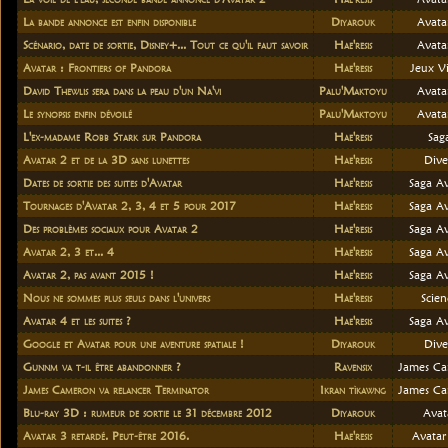
La bande annonce est enfin disponible
Diyarouk
Avata
Scénario, date de sortie, Disney+... Tout ce qu'il faut savoir
Hae'resis
Avata
Avatar : Frontiers of Pandora
Hae'resis
Jeux V
David Thewlis sera dans la peau d'un Na'vi
Palu'Maktoyu
Avata
Le synopsis enfin dévoilé
Palu'Maktoyu
Avata
L'ex-madame Robb Stark sur Pandora
Hae'resis
Sag
Avatar 2 et de la 3D sans lunettes
Hae'resis
Dive
Dates de sortie des suites d'Avatar
Hae'resis
Saga Av
Tournages d'Avatar 2, 3, 4 et 5 pour 2017
Hae'resis
Saga Av
Des problèmes sociaux pour Avatar 2
Hae'resis
Saga Av
Avatar 2, 3 et... 4
Hae'resis
Saga Av
Avatar 2, pas avant 2015 !
Hae'resis
Saga Av
Nous ne sommes plus seuls dans l'univers
Hae'resis
Scien
Avatar 4 et les suites ?
Hae'resis
Saga Av
Google et Avatar pour une aventure spatiale !
Diyarouk
Dive
Gunnm va t-il être abandonner ?
Ravensix
James C
James Cameron va relancer Terminator
Ikran tìkawng
James C
Blu-ray 3D : rumeur de sortie le 31 décembre 2012
Diyarouk
Avat
Avatar 3 retardé. Peut-être 2016.
Hae'resis
Avatar