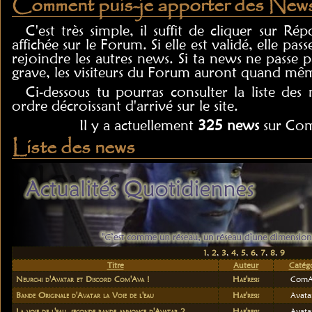
Comment puis-je apporter des News
C'est très simple, il suffit de cliquer sur R
affichée sur le Forum. Si elle est validé, elle pass
rejoindre les autres news. Si ta news ne passe pa
grave, les visiteurs du Forum auront quand mê
Ci-dessous tu pourras consulter la liste des
ordre décroissant d'arrivé sur le site.
Il y a actuellement
325 news
sur Com
Liste des news
1
,
2
,
3
,
4
,
5
,
6
,
7
,
8
,
9
Titre
Auteur
Catégo
Neurchi d'Avatar et Discord Com'Ava !
Hae'resis
ComA
Bande Originale d'Avatar la Voie de l'eau
Hae'resis
Avata
La voie de l'eau, seconde bande annonce d'Avatar 2
Hae'resis
Avata