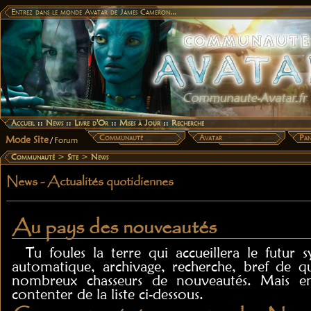
Entrez dans le monde Avatar de James Cameron...
Accueil
::
News
::
Livre d'Or
::
Mises à Jour
::
Recherche
Communauté
Avatar
Pan
Mode Site
/
Forum
Communauté
>
Site
>
News
News - Actualités quotidiennes
Au pays des nouveautés
Tu foules la terre qui accueillera le futur
automatique, archivage, recherche, bref de qu
nombreux chasseurs de nouveautés. Mais en 
contenter de la liste ci-dessous.