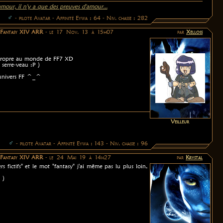
'amour, il n'y a que des preuves d'amour...
♂
- pilote Avatar - Affinité Eywa : 64 - Niv. chasse : 282
l Fantasy XIV ARR
- le 17 Nov. 13 à 15h07
par
Xelloss
 propre au monde de FF7 XD
 serre-veau :P )
l'univers FF ^_^
Veilleur
♂
- pilote Avatar - Affinité Eywa : 143 - Niv. chasse : 96
l Fantasy XIV ARR
- le 24 Mai 19 à 14h27
par
Krystal
rs fictifs" et le mot "fantasy" j'ai même pas lu plus loin,
 )