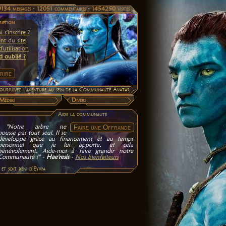
9134 messages
-
12051 commentaires
-
1454250 visites
ription
 s'inscrire ?
nt du site
'utilisation
d oublié ?
 poursuivez l'aventure au sein de la Communauté Avatar
Médias
Divers
Aide la communauté
"Notre arbre ne
pousse pas tout seul. Il se
développe grâce au financement et au temps
personnel que je lui apporte, et cela
bénévolement. Aide-moi à faire grandir notre
Communauté !" -
Hae'resis
-
Nos bienfaiteurs
et soit béni d'Eywa