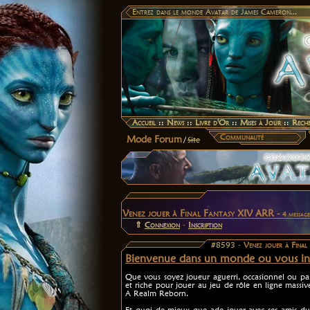
Entrez dans le monde Avatar de James Cameron...
Accueil
::
News
::
Livre d'Or
::
Mises à Jour
::
Rech
Communauté
Mode Forum
/
Site
Venez jouer à Final Fantasy XIV ARR -
4 message
⇑
Connexion
-
Inscription
#8593
-
Venez jouer à Final
Bienvenue dans un monde ou vous in
Que vous soyez joueur aguerri, occasionnel ou pas d
et riche pour jouer au jeu de rôle en ligne mas
A Realm Reborn.
Et quoi de mieux que ade jouer avec ses amis du