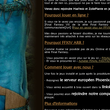
tout et de rien ici, pourquoi ne pas le faire tous 
Venez donc rejoindre Hae'resis et ZoliePlante en j
Pourquoi jouer en ligne ?
Si vous ne le savez pas encore, je suis passionné p
[Final Fantasy VII de la série Final Fantasy u
communautaire[/url] (
Pour en savoir plus sur FFVI
Mes deux passions se faisant discrètes, je me tour
maintenant très attachés à mes amis sur les réseau
Pourquoi FFXIV ARR ?
Comme Avatar ne possède pas de jeu Online et bi
série Final Fantasy.
- Vous pourrez en savoir plus sur le jeu ici :
FINAL
- Et vous le procurrez ici :
Acheter FINAL FANTAS
Comment jouer avec nous ?
Une fois le jeux installé et juste après la procédu
le serveur européen Phoenix
- Rejoignez
link
- Vous serrez accueillit à bras ouvert dans la
rejoindre notre compa
- Vous pourrez alors
groupe.
Plus d'informations
Pour tout autre information n'hésitez pas à répond