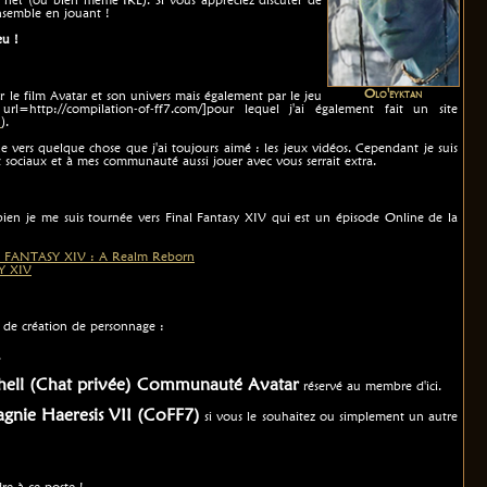
ensemble en jouant !
eu !
Olo'eyktan
ar le film Avatar et son univers mais également par le jeu
rl=http://compilation-of-ff7.com/]pour lequel j'ai également fait un site
I
).
ne vers quelque chose que j'ai toujours aimé : les jeux vidéos. Cependant je suis
x sociaux et à mes communauté aussi jouer avec vous serrait extra.
en je me suis tournée vers Final Fantasy XIV qui est un épisode Online de la
 FANTASY XIV : A Realm Reborn
Y XIV
re de création de personnage :
.
shell (Chat privée) Communauté Avatar
réservé au membre d'ici.
gnie Haeresis VII (CoFF7)
si vous le souhaitez ou simplement un autre
re à ce poste !