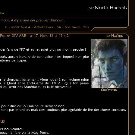
Noctis Haeresis
par
esis
'amour, il n'y a que des preuves d'amour...
♂
- pilote Avatar - Affinité Eywa : 64 - Niv. chasse : 282
l Fantasy XIV ARR
- le 17 Nov. 13 à 13h42
par
Hae'resis
des fans de FF7 et autres sujet plus ou moins proche !
imposés, aucun horaire de connexion n'est imposé non plus
teriez participer.
 te cherchait justement. Viens jouer à ton rythme selon
uvrir la Quest et le End-Game de FFXIV ! Que ton passe-
l ou sertir des Matérias tu es la-le bienvenue.
Olo'eyktan
t pour dire oui ou malheureusement non...
sont pas interdites mais c'est toujours plus agréable de lire des choses correctes.
lus
les nouveautés.
pagnie libre via la Mog Poste.