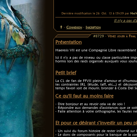
Dernière modification le 26 Oct. 13 à 15h39 par
Hae'r
Il n'y a pas d
⇑
-
Connexion
-
Inscription
#8729
-
Venez jouer à Fina
Présentation
Haeresis VII est une Compagnie Libre rassemblant 
Ici il n'y a pas de niveau ou classe particulière 
hormis lors des raids organisés auxquels vous souhai
Petit brief
La CL de fan de FFVII pleine d'amour et d'humour
tes contraintes IRL (étude, taff, etc...) et déco
temps favori soit de mourir, bronzer à Costa Del So
Ce qu'il faut au moins faire
- Dire bonjour et au revoir cela va de sois !
- Répondre aux demandes d'assistances que ce soi
- Faite attention à votre orthographe, les fautes ne 
Et pour ce désirant s’investir un peu p
- Un suivi du forum histoire de rester informé sur 
- Le dons de composants pour la banque de la com