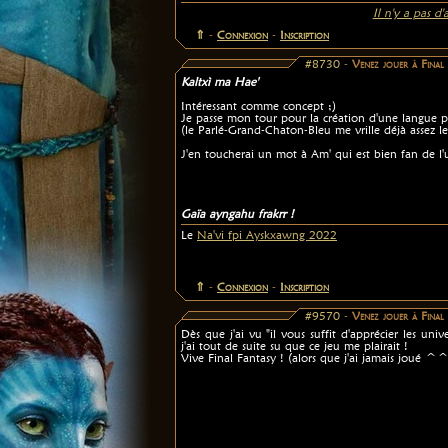
Il n'y a pas d
⇑
-
Connexion
-
Inscription
#8730
-
Venez jouer à Fina
Kaltxì ma Hae'
Intéressant comme concept ;)
Je passe mon tour pour la création d'une langue
(le Parlé-Grand-Chaton-Bleu me vrille déjà assez le
J'en toucherai un mot à Am' qui est bien fan de 
Gaïa ayngahu frakrr !
Le
Na'vi fpi Ayskxawng 2022
⇑
-
Connexion
-
Inscription
#9570
-
Venez jouer à Fina
Dès que j'ai vu "il vous suffit d'apprécier les unive
j'ai tout de suite su que ce jeu me plairait !
Vive Final Fantasy ! (alors que j'ai jamais joué ^^