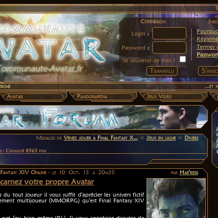
Connexion
Insc
Pourquoi
Login
:
Règleme
Termes d
Password
:
Passwor
Se souvenir de moi ?
erche
...et
Avatar
Pandorapedia
Jeux Vidéo
Messages de
Venez jouer à Final Fantasy X...
<
Jeux en ligne
<
Divers
s - Consulté 8563 fois
 Fantasy XIV Online
- le 10 Oct. 13 à 20h35
par
Hae'resis
carnez votre propre Avatar
u tout joueur il vous suffit d'aprécier les univers fictif
sivement multijoueur (MMORPG) qu'est Final Fantasy XIV
 net (ou bien même IRL). Si vous appréciez discuter de