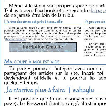
Même si le site à son propre espace de parta
Tsahaylu avec Facebook et de rejoindre
la page
de ne jamais être loin de la tribu.
L'arbre des âmes est prêt à t'accueillir
A propos de l
Si tu es venu jusqu'ici, c'est une bonne chose. Tu vas
Une fois insc
pouvoir devenir membre de Communauté Avatar car les
pourras alors dis
branches de notre arbre des âmes se sont bien développées
du site. Tu pourr
pour que tu t'y connectes. Pour cela, tu trouveras un lien
si elles sont pert
"
Devenir membre
" dans la barre de titre en haut du site.
du site.
En tant que m
Inscription Gratuite
te faire accept
guerrier. Appre
devras si tu ve
hostile. Heureus
Ma coupe à moi est vide
Tu penses pouvoir t'intégrer avec nous et
partageant des articles sur le site. Inscris toi 
deviendront officielle et tu pourras les a
quelques temps.
Je n'arrive plus à faire Tsahaylu
Il est possible que tu ne te souviennes plu
passe). Le Password étant protégé, il est impos