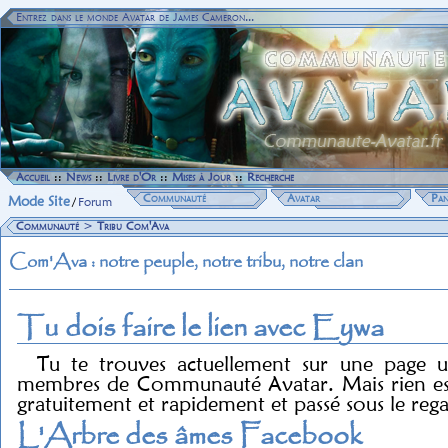
Entrez dans le monde Avatar de James Cameron...
Accueil
::
News
::
Livre d'Or
::
Mises à Jour
::
Recherche
Communauté
Avatar
Pan
Mode Site
/
Forum
Communauté
>
Tribu Com'Ava
Com'Ava : notre peuple, notre tribu, notre clan
Tu dois faire le lien avec Eywa
Tu te trouves actuellement sur une page u
membres de Communauté Avatar. Mais rien est 
gratuitement et rapidement et passé sous le reg
L'Arbre des âmes Facebook