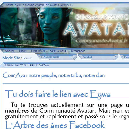
Entrez dans le monde Avatar de James Cameron...
Accueil
::
News
::
Livre d'Or
::
Mises à Jour
::
Recherche
Communauté
Avatar
Pan
Mode Site
/
Forum
Communauté
>
Tribu Com'Ava
Com'Ava : notre peuple, notre tribu, notre clan
Tu dois faire le lien avec Eywa
Tu te trouves actuellement sur une page u
membres de Communauté Avatar. Mais rien est 
gratuitement et rapidement et passé sous le reg
L'Arbre des âmes Facebook