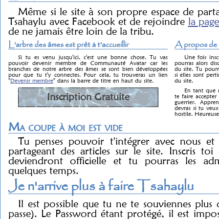
Même si le site à son propre espace de parta
Tsahaylu avec Facebook et de rejoindre
la page
de ne jamais être loin de la tribu.
L'arbre des âmes est prêt à t'accueillir
A propos de l
Si tu es venu jusqu'ici, c'est une bonne chose. Tu vas
Une fois insc
pouvoir devenir membre de Communauté Avatar car les
pourras alors dis
branches de notre arbre des âmes se sont bien développées
du site. Tu pourr
pour que tu t'y connectes. Pour cela, tu trouveras un lien
si elles sont pert
"
Devenir membre
" dans la barre de titre en haut du site.
du site.
En tant que m
Inscription Gratuite
te faire accept
guerrier. Appre
devras si tu ve
hostile. Heureus
Ma coupe à moi est vide
Tu penses pouvoir t'intégrer avec nous et
partageant des articles sur le site. Inscris toi 
deviendront officielle et tu pourras les a
quelques temps.
Je n'arrive plus à faire Tsahaylu
Il est possible que tu ne te souviennes plu
passe). Le Password étant protégé, il est impos