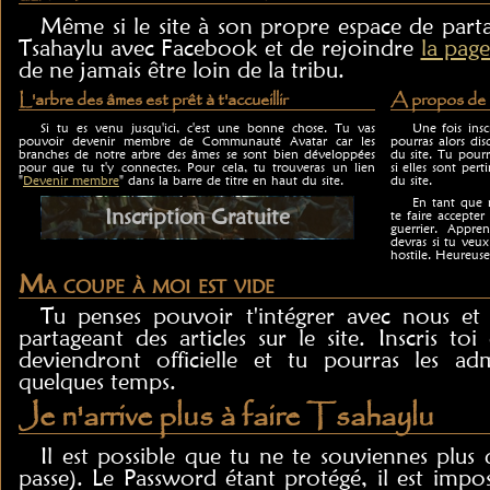
Même si le site à son propre espace de parta
Tsahaylu avec Facebook et de rejoindre
la page
de ne jamais être loin de la tribu.
L'arbre des âmes est prêt à t'accueillir
A propos de l
Si tu es venu jusqu'ici, c'est une bonne chose. Tu vas
Une fois insc
pouvoir devenir membre de Communauté Avatar car les
pourras alors dis
branches de notre arbre des âmes se sont bien développées
du site. Tu pourr
pour que tu t'y connectes. Pour cela, tu trouveras un lien
si elles sont pert
"
Devenir membre
" dans la barre de titre en haut du site.
du site.
En tant que m
Inscription Gratuite
te faire accept
guerrier. Appre
devras si tu ve
hostile. Heureus
Ma coupe à moi est vide
Tu penses pouvoir t'intégrer avec nous et
partageant des articles sur le site. Inscris toi 
deviendront officielle et tu pourras les a
quelques temps.
Je n'arrive plus à faire Tsahaylu
Il est possible que tu ne te souviennes plu
passe). Le Password étant protégé, il est impos