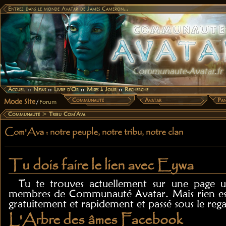
Entrez dans le monde Avatar de James Cameron...
Accueil
::
News
::
Livre d'Or
::
Mises à Jour
::
Recherche
Communauté
Avatar
Pan
Mode Site
/
Forum
Communauté
>
Tribu Com'Ava
Com'Ava : notre peuple, notre tribu, notre clan
Tu dois faire le lien avec Eywa
Tu te trouves actuellement sur une page u
membres de Communauté Avatar. Mais rien est 
gratuitement et rapidement et passé sous le reg
L'Arbre des âmes Facebook