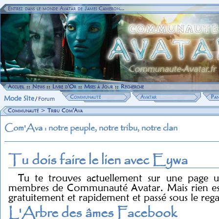
Entrez dans le monde Avatar de James Cameron...
Accueil
::
News
::
Livre d'Or
::
Mises à Jour
::
Recherche
Communauté
Avatar
Pan
Mode Site
/
Forum
Communauté
>
Tribu Com'Ava
Com'Ava : notre peuple, notre tribu, notre clan
Tu dois faire le lien avec Eywa
Tu te trouves actuellement sur une page u
membres de Communauté Avatar. Mais rien est 
gratuitement et rapidement et passé sous le reg
L'Arbre des âmes Facebook