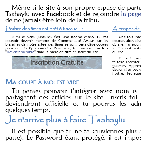
Même si le site à son propre espace de parta
Tsahaylu avec Facebook et de rejoindre
la page
de ne jamais être loin de la tribu.
L'arbre des âmes est prêt à t'accueillir
A propos de l
Si tu es venu jusqu'ici, c'est une bonne chose. Tu vas
Une fois insc
pouvoir devenir membre de Communauté Avatar car les
pourras alors dis
branches de notre arbre des âmes se sont bien développées
du site. Tu pourr
pour que tu t'y connectes. Pour cela, tu trouveras un lien
si elles sont pert
"
Devenir membre
" dans la barre de titre en haut du site.
du site.
En tant que m
Inscription Gratuite
te faire accept
guerrier. Appre
devras si tu ve
hostile. Heureus
Ma coupe à moi est vide
Tu penses pouvoir t'intégrer avec nous et
partageant des articles sur le site. Inscris toi 
deviendront officielle et tu pourras les a
quelques temps.
Je n'arrive plus à faire Tsahaylu
Il est possible que tu ne te souviennes plu
passe). Le Password étant protégé, il est impos