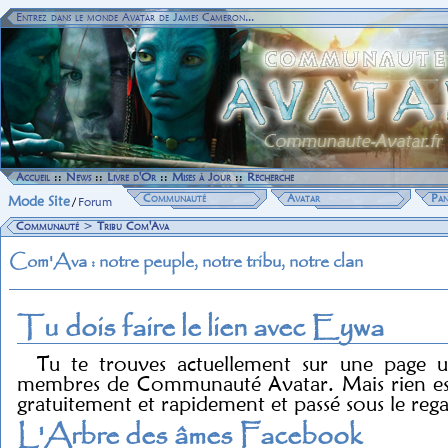
Entrez dans le monde Avatar de James Cameron...
Accueil
::
News
::
Livre d'Or
::
Mises à Jour
::
Recherche
Communauté
Avatar
Pan
Mode Site
/
Forum
Communauté
>
Tribu Com'Ava
Com'Ava : notre peuple, notre tribu, notre clan
Tu dois faire le lien avec Eywa
Tu te trouves actuellement sur une page u
membres de Communauté Avatar. Mais rien est 
gratuitement et rapidement et passé sous le reg
L'Arbre des âmes Facebook