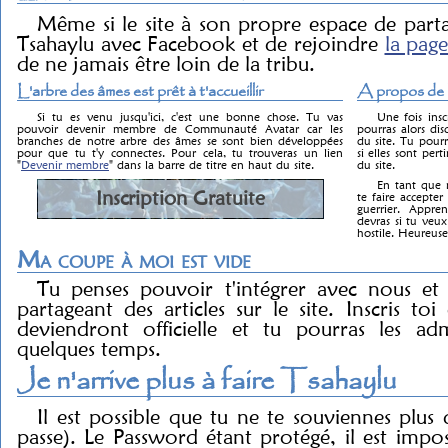
Même si le site à son propre espace de parta
Tsahaylu avec Facebook et de rejoindre
la page
de ne jamais être loin de la tribu.
L'arbre des âmes est prêt à t'accueillir
A propos de l
Si tu es venu jusqu'ici, c'est une bonne chose. Tu vas
Une fois insc
pouvoir devenir membre de Communauté Avatar car les
pourras alors dis
branches de notre arbre des âmes se sont bien développées
du site. Tu pourr
pour que tu t'y connectes. Pour cela, tu trouveras un lien
si elles sont pert
"
Devenir membre
" dans la barre de titre en haut du site.
du site.
En tant que m
Inscription Gratuite
te faire accept
guerrier. Appre
devras si tu ve
hostile. Heureus
Ma coupe à moi est vide
Tu penses pouvoir t'intégrer avec nous et
partageant des articles sur le site. Inscris toi 
deviendront officielle et tu pourras les a
quelques temps.
Je n'arrive plus à faire Tsahaylu
Il est possible que tu ne te souviennes plu
passe). Le Password étant protégé, il est impos