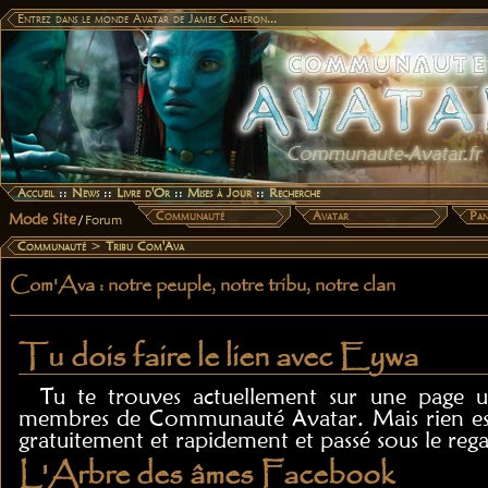
Entrez dans le monde Avatar de James Cameron...
Accueil
::
News
::
Livre d'Or
::
Mises à Jour
::
Recherche
Communauté
Avatar
Pan
Mode Site
/
Forum
Communauté
>
Tribu Com'Ava
Com'Ava : notre peuple, notre tribu, notre clan
Tu dois faire le lien avec Eywa
Tu te trouves actuellement sur une page u
membres de Communauté Avatar. Mais rien est 
gratuitement et rapidement et passé sous le reg
L'Arbre des âmes Facebook