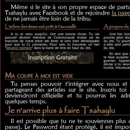
Même si le site à son propre espace de parta
Tsahaylu avec Facebook et de rejoindre
la page
de ne jamais être loin de la tribu.
L'arbre des âmes est prêt à t'accueillir
A propos de l
Si tu es venu jusqu'ici, c'est une bonne chose. Tu vas
Une fois insc
pouvoir devenir membre de Communauté Avatar car les
pourras alors dis
branches de notre arbre des âmes se sont bien développées
du site. Tu pourr
pour que tu t'y connectes. Pour cela, tu trouveras un lien
si elles sont pert
"
Devenir membre
" dans la barre de titre en haut du site.
du site.
En tant que m
Inscription Gratuite
te faire accept
guerrier. Appre
devras si tu ve
hostile. Heureus
Ma coupe à moi est vide
Tu penses pouvoir t'intégrer avec nous et
partageant des articles sur le site. Inscris toi 
deviendront officielle et tu pourras les a
quelques temps.
Je n'arrive plus à faire Tsahaylu
Il est possible que tu ne te souviennes plu
passe). Le Password étant protégé, il est impos