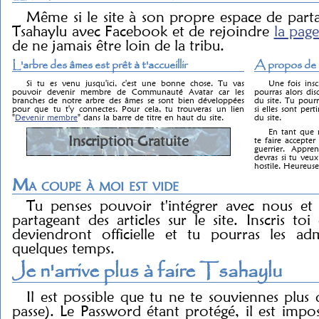
Même si le site à son propre espace de parta
Tsahaylu avec Facebook et de rejoindre
la page
de ne jamais être loin de la tribu.
L'arbre des âmes est prêt à t'accueillir
A propos de l
Si tu es venu jusqu'ici, c'est une bonne chose. Tu vas
Une fois insc
pouvoir devenir membre de Communauté Avatar car les
pourras alors dis
branches de notre arbre des âmes se sont bien développées
du site. Tu pourr
pour que tu t'y connectes. Pour cela, tu trouveras un lien
si elles sont pert
"
Devenir membre
" dans la barre de titre en haut du site.
du site.
En tant que m
Inscription Gratuite
te faire accept
guerrier. Appre
devras si tu ve
hostile. Heureus
Ma coupe à moi est vide
Tu penses pouvoir t'intégrer avec nous et
partageant des articles sur le site. Inscris toi 
deviendront officielle et tu pourras les a
quelques temps.
Je n'arrive plus à faire Tsahaylu
Il est possible que tu ne te souviennes plu
passe). Le Password étant protégé, il est impos