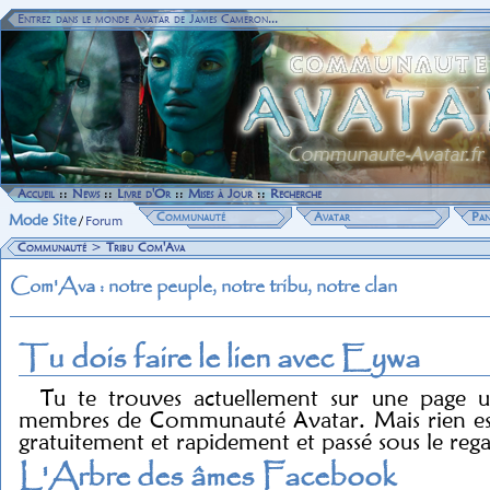
Entrez dans le monde Avatar de James Cameron...
Accueil
::
News
::
Livre d'Or
::
Mises à Jour
::
Recherche
Communauté
Avatar
Pan
Mode Site
/
Forum
Communauté
>
Tribu Com'Ava
Com'Ava : notre peuple, notre tribu, notre clan
Tu dois faire le lien avec Eywa
Tu te trouves actuellement sur une page u
membres de Communauté Avatar. Mais rien est 
gratuitement et rapidement et passé sous le reg
L'Arbre des âmes Facebook