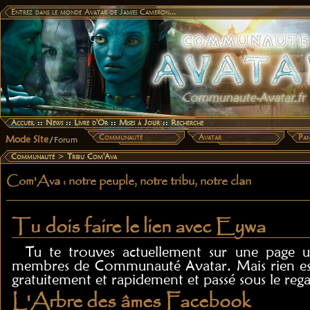
Entrez dans le monde Avatar de James Cameron...
Accueil
::
News
::
Livre d'Or
::
Mises à Jour
::
Recherche
Communauté
Avatar
Pan
Mode Site
/
Forum
Communauté
>
Tribu Com'Ava
Com'Ava : notre peuple, notre tribu, notre clan
Tu dois faire le lien avec Eywa
Tu te trouves actuellement sur une page u
membres de Communauté Avatar. Mais rien est 
gratuitement et rapidement et passé sous le reg
L'Arbre des âmes Facebook