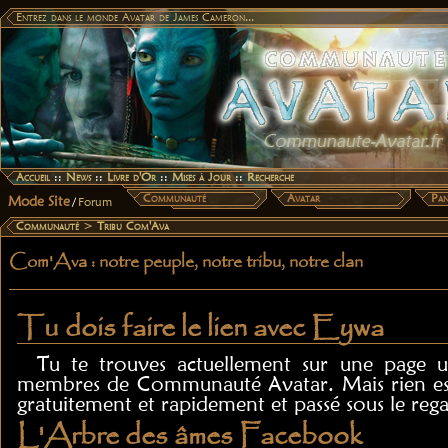
Entrez dans le monde Avatar de James Cameron...
Accueil
::
News
::
Livre d'Or
::
Mises à Jour
::
Recherche
Communauté
Avatar
Pan
Mode Site
/
Forum
Communauté
>
Tribu Com'Ava
Com'Ava : notre peuple, notre tribu, notre clan
Tu dois faire le lien avec Eywa
Tu te trouves actuellement sur une page u
membres de Communauté Avatar. Mais rien est 
gratuitement et rapidement et passé sous le reg
L'Arbre des âmes Facebook