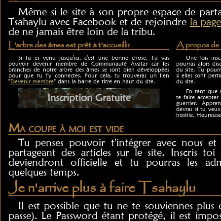
Même si le site à son propre espace de parta
Tsahaylu avec Facebook et de rejoindre
la page
de ne jamais être loin de la tribu.
L'arbre des âmes est prêt à t'accueillir
A propos de l
Si tu es venu jusqu'ici, c'est une bonne chose. Tu vas
Une fois insc
pouvoir devenir membre de Communauté Avatar car les
pourras alors dis
branches de notre arbre des âmes se sont bien développées
du site. Tu pourr
pour que tu t'y connectes. Pour cela, tu trouveras un lien
si elles sont pert
"
Devenir membre
" dans la barre de titre en haut du site.
du site.
En tant que m
Inscription Gratuite
te faire accept
guerrier. Appre
devras si tu ve
hostile. Heureus
Ma coupe à moi est vide
Tu penses pouvoir t'intégrer avec nous et
partageant des articles sur le site. Inscris toi 
deviendront officielle et tu pourras les a
quelques temps.
Je n'arrive plus à faire Tsahaylu
Il est possible que tu ne te souviennes plu
passe). Le Password étant protégé, il est impos