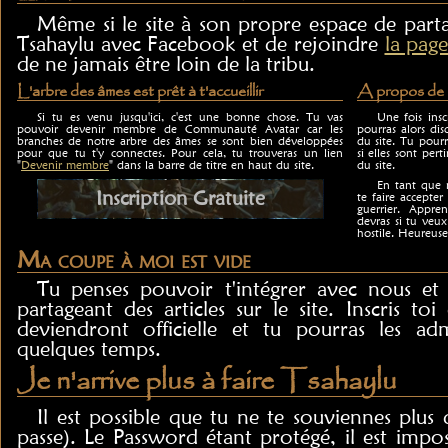
Même si le site à son propre espace de parta
Tsahaylu avec Facebook et de rejoindre
la page
de ne jamais être loin de la tribu.
L'arbre des âmes est prêt à t'accueillir
A propos de l
Si tu es venu jusqu'ici, c'est une bonne chose. Tu vas
Une fois insc
pouvoir devenir membre de Communauté Avatar car les
pourras alors dis
branches de notre arbre des âmes se sont bien développées
du site. Tu pourr
pour que tu t'y connectes. Pour cela, tu trouveras un lien
si elles sont pert
"
Devenir membre
" dans la barre de titre en haut du site.
du site.
En tant que m
Inscription Gratuite
te faire accept
guerrier. Appre
devras si tu ve
hostile. Heureus
Ma coupe à moi est vide
Tu penses pouvoir t'intégrer avec nous et
partageant des articles sur le site. Inscris toi 
deviendront officielle et tu pourras les a
quelques temps.
Je n'arrive plus à faire Tsahaylu
Il est possible que tu ne te souviennes plu
passe). Le Password étant protégé, il est impos