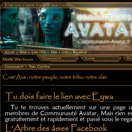
Entrez dans le monde Avatar de James Cameron...
Accueil
::
News
::
Livre d'Or
::
Mises à Jour
::
Recherche
Communauté
Avatar
Pan
Mode Site
/
Forum
Communauté
>
Tribu Com'Ava
Com'Ava : notre peuple, notre tribu, notre clan
Tu dois faire le lien avec Eywa
Tu te trouves actuellement sur une page u
membres de Communauté Avatar. Mais rien est 
gratuitement et rapidement et passé sous le reg
L'Arbre des âmes Facebook