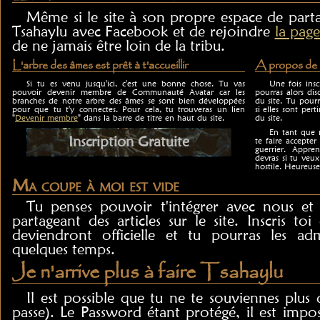
Même si le site à son propre espace de parta
Tsahaylu avec Facebook et de rejoindre
la page
de ne jamais être loin de la tribu.
L'arbre des âmes est prêt à t'accueillir
A propos de l
Si tu es venu jusqu'ici, c'est une bonne chose. Tu vas
Une fois insc
pouvoir devenir membre de Communauté Avatar car les
pourras alors dis
branches de notre arbre des âmes se sont bien développées
du site. Tu pourr
pour que tu t'y connectes. Pour cela, tu trouveras un lien
si elles sont pert
"
Devenir membre
" dans la barre de titre en haut du site.
du site.
En tant que m
Inscription Gratuite
te faire accept
guerrier. Appre
devras si tu ve
hostile. Heureus
Ma coupe à moi est vide
Tu penses pouvoir t'intégrer avec nous et
partageant des articles sur le site. Inscris toi 
deviendront officielle et tu pourras les a
quelques temps.
Je n'arrive plus à faire Tsahaylu
Il est possible que tu ne te souviennes plu
passe). Le Password étant protégé, il est impos