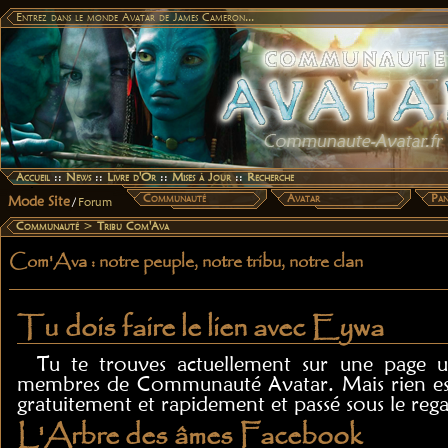
Entrez dans le monde Avatar de James Cameron...
Accueil
::
News
::
Livre d'Or
::
Mises à Jour
::
Recherche
Communauté
Avatar
Pan
Mode Site
/
Forum
Communauté
>
Tribu Com'Ava
Com'Ava : notre peuple, notre tribu, notre clan
Tu dois faire le lien avec Eywa
Tu te trouves actuellement sur une page u
membres de Communauté Avatar. Mais rien est 
gratuitement et rapidement et passé sous le reg
L'Arbre des âmes Facebook