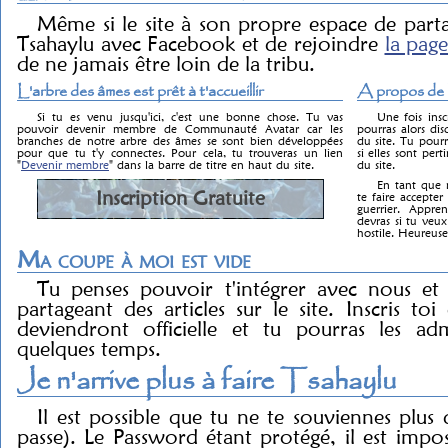
Même si le site à son propre espace de parta
Tsahaylu avec Facebook et de rejoindre
la page
de ne jamais être loin de la tribu.
L'arbre des âmes est prêt à t'accueillir
A propos de l
Si tu es venu jusqu'ici, c'est une bonne chose. Tu vas
Une fois insc
pouvoir devenir membre de Communauté Avatar car les
pourras alors dis
branches de notre arbre des âmes se sont bien développées
du site. Tu pourr
pour que tu t'y connectes. Pour cela, tu trouveras un lien
si elles sont pert
"
Devenir membre
" dans la barre de titre en haut du site.
du site.
En tant que m
Inscription Gratuite
te faire accept
guerrier. Appre
devras si tu ve
hostile. Heureus
Ma coupe à moi est vide
Tu penses pouvoir t'intégrer avec nous et
partageant des articles sur le site. Inscris toi 
deviendront officielle et tu pourras les a
quelques temps.
Je n'arrive plus à faire Tsahaylu
Il est possible que tu ne te souviennes plu
passe). Le Password étant protégé, il est impos