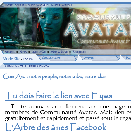
Entrez dans le monde Avatar de James Cameron...
Accueil
::
News
::
Livre d'Or
::
Mises à Jour
::
Recherche
Communauté
Avatar
Pan
Mode Site
/
Forum
Communauté
>
Tribu Com'Ava
Com'Ava : notre peuple, notre tribu, notre clan
Tu dois faire le lien avec Eywa
Tu te trouves actuellement sur une page u
membres de Communauté Avatar. Mais rien est 
gratuitement et rapidement et passé sous le reg
L'Arbre des âmes Facebook