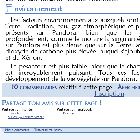
Environnement
Les facteurs environnementaux auxquels sont s
Terre - radiation, eau, gaz atmosphérique et 
présents sur Pandora, bien que les cara
profondément, comme le montre la singularité 
sur Pandora est plus dense que sur la Terre, 
dioxyde de carbone plus élevée, auquel s'ajout
et du Xénon.
La pesanteur est plus faible, alors que le ch
est incroyablement puissant. Tous ces fa
développement de la vie végétale sur Pandora.
10
commentaire
s
relatif
s
à cette page -
Affiche
Inscription
Partage ton avis sur cette page !
Partage sur Twitter
Partage sur Facebook
Tweeter
Partager
Suivre @ForumAvatar
Nous contacter
::
Termes d'utilisation