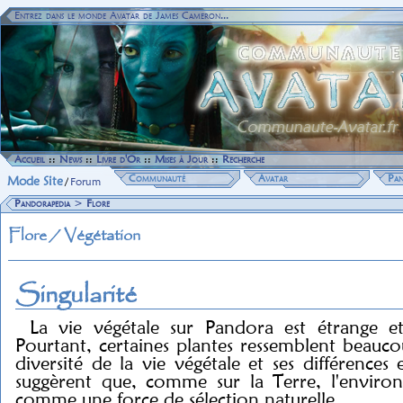
Entrez dans le monde Avatar de James Cameron...
Accueil
::
News
::
Livre d'Or
::
Mises à Jour
::
Recherche
Communauté
Avatar
Pan
Mode Site
/
Forum
Pandorapedia
>
Flore
Flore / Végétation
Singularité
La vie végétale sur Pandora est étrange e
Pourtant, certaines plantes ressemblent beaucou
diversité de la vie végétale et ses différences
suggèrent que, comme sur la Terre, l'enviro
comme une force de sélection naturelle.