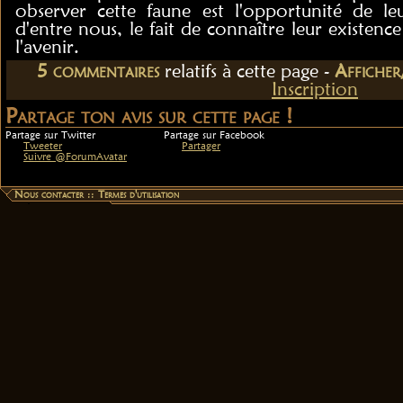
observer cette faune est l'opportunité de leu
d'entre nous, le fait de connaître leur existenc
l'avenir.
5
commentaire
s
relatif
s
à cette page -
Affiche
Inscription
Partage ton avis sur cette page !
Partage sur Twitter
Partage sur Facebook
Tweeter
Partager
Suivre @ForumAvatar
Nous contacter
::
Termes d'utilisation