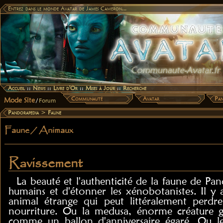
Entrez dans le monde Avatar de James Cameron...
Accueil
::
News
::
Livre d'Or
::
Mises à Jour
::
Recherche
Communauté
Avatar
Pan
Mode Site
/
Forum
Pandorapedia
>
Faune
Faune / Animaux
Ravissement
La beauté et l'authenticité de la faune de Pa
humains et d'étonner les xénobotanistes. Il y a
animal étrange qui peut littéralement perdre
nourriture. Ou la medusa, énorme créature gl
comme un ballon d'anniversaire égaré. Ou le