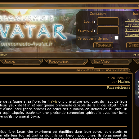
Connexion
Insc
Pourquoi
Login
:
Règleme
Termes d
Password
:
Passwor
Se souvenir de moi ?
erche
...et
Avatar
Pandorapedia
Jeux Vidéo
3h avant le jour -
1456273 visites
le 20 Fév. 19
par
Hae'resis
Page précédente
 de sa faune et sa flore, les
Na'vis
ont une allure exotique, du haut de leurs
 leurs yeux de félin et leur queue préhensile capable de saisir des objets. C'est
 d'une intelligence proches de celles des humains, en dehors de la Terre. Ils
 sophistiquée, basée sur une profonde connexion spirituelle avec leur lune,
tive qu'ils nomment Eywa.
 l'équilibre. Leurs vies expriment cet équilibre dans leurs corps, leurs esprits et
r elle leur fournit tout ce dont ils ont besoin pour vivre. Ils s'organisent du
ant en tribu stratégiquement à des points géographiques différents. Le clan