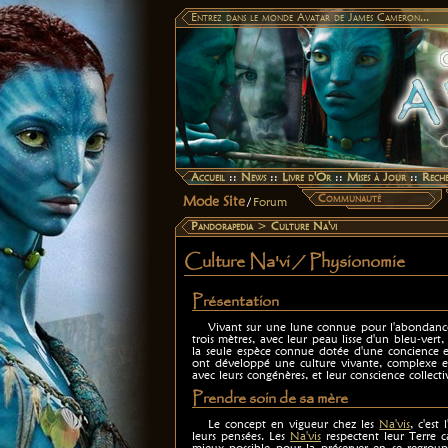
Entrez dans le monde Avatar de James Cameron...
Accueil
::
News
::
Livre d'Or
::
Mises à Jour
::
Rech
Communauté
Mode Site
/
Forum
Pandorapedia
>
Culture Na'vi
Culture Na'vi / Physionomie
Présentation
Vivant sur une lune connue pour l'abondance
trois mètres, avec leur peau lisse d'un bleu-vert,
la seule espèce connue dotée d'une concience et
ont développé une culture vivante, complexe et
avec leurs congénères, et leur conscience collec
Prendre soin de sa mère
Le concept en vigueur chez les
Na'vis
, c'est
leurs pensées. Les
Na'vis
respectent leur Terre ca
mieux possible pour la préserver en se regroup