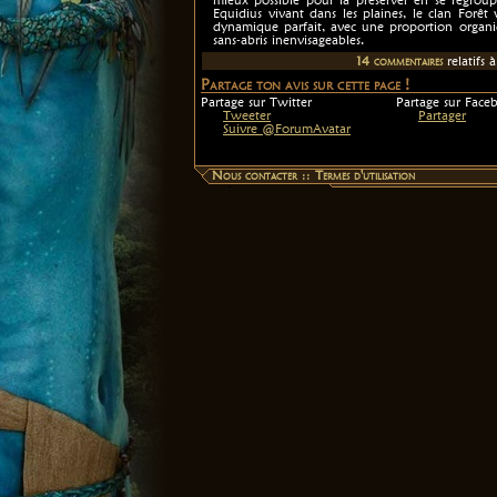
Equidius vivant dans les plaines, le clan Forêt
dynamique parfait, avec une proportion organi
sans-abris inenvisageables.
14
commentaire
s
relatif
s
à 
Partage ton avis sur cette page !
Partage sur Twitter
Partage sur Face
Tweeter
Partager
Suivre @ForumAvatar
Nous contacter
::
Termes d'utilisation