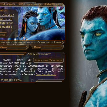
9134 messages
-
12051 commentaires
-
1456273 visites
ription
 s'inscrire ?
nt du site
'utilisation
d oublié ?
 poursuivez l'aventure au sein de la Communauté Avatar
Médias
Divers
Aide la communauté
"Notre arbre ne
pousse pas tout seul. Il se
développe grâce au financement et au temps
personnel que je lui apporte, et cela
bénévolement. Aide-moi à faire grandir notre
Communauté !" -
Hae'resis
-
Nos bienfaiteurs
et soit béni d'Eywa