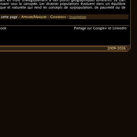
 vivant sous la canopée. Les diverses populations évoluent dans un équilibre
que et naturelle qui rend les concepts de surpopulation, de pauvreté ou de
cette page -
Afficher/Masquer
-
Connexion
-
Inscription
book
Partage sur Google+ et LinkedIn
2009-2026