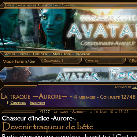
Entrez dans le monde Avatar de James Cameron...
Accueil
::
News
::
Livre d'Or
::
Mises à Jour
::
Recherche
Communauté
Avatar
Pan
Mode Forum
/
Site
Messages de
La
La traque ~Aurore~ -
4 messages - Consulté 12748 
⇑
Connexion
-
Inscription
#1827
-
La traque ~Aurore~
- le 16 Mars 10 à 13h23
Chasseur d'indice -Aurore-.
Devenir traqueur de bête
Partie réservée aux membres. Inscrit toi ! C'est gr