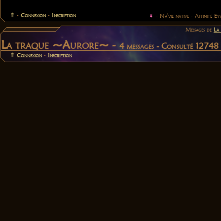
⇑
-
Connexion
-
Inscription
♀
- Na'vie native - Affinité E
Messages de
La
La traque ~Aurore~ -
4 messages - Consulté 12748 
⇑
Connexion
-
Inscription