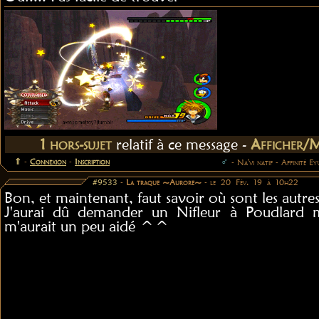
1 hors-sujet
relatif à ce message -
Afficher/
⇑
-
Connexion
-
Inscription
♂
- Na'vi natif - Affinité Ey
#9533
-
La traque ~Aurore~
- le 20 Fév. 19 à 10h22
Bon, et maintenant, faut savoir où sont les autres
J'aurai dû demander un Nifleur à Poudlard m
m'aurait un peu aidé ^^