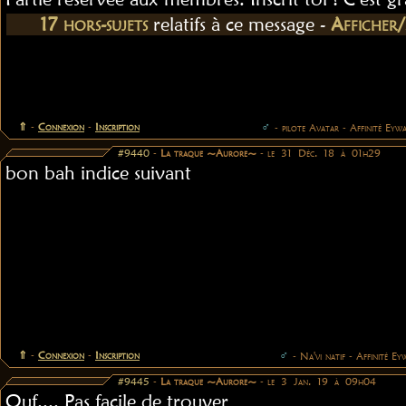
17 hors-sujets
relatifs à ce message -
Afficher
⇑
-
Connexion
-
Inscription
♂
- pilote Avatar - Affinité Eyw
#9440
-
La traque ~Aurore~
- le 31 Déc. 18 à 01h29
bon bah indice suivant
⇑
-
Connexion
-
Inscription
♂
- Na'vi natif - Affinité Ey
#9445
-
La traque ~Aurore~
- le 3 Jan. 19 à 09h04
Ouf.... Pas facile de trouver