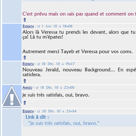
C'est prévu mais on sais pas quand et comment on fa
⇑
Exdeath
- le 1 Juin 10 à 18h08
Alors là Veressa tu prends les devant, alors que t
ça! Là tu m'épates!
Autrement merci Tayeb et Veressa pour vos coms.
⇑
Exdeath
- le 18 Déc. 10 à 19h17
Nouveau Jerald, nouveau Background... En espér
satisfera.
⇑
Ankoù
- le 18 Déc. 10 à 22h00
je suis très satisfais, oui, bravo.
⇑
Exdeath
- le 20 Déc. 10 à 23h34
Link à dit :
"je suis très satisfais, oui, bravo."