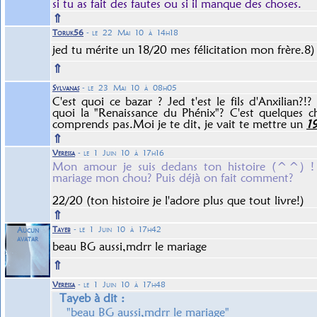
si tu as fait des fautes ou si il manque des choses.
⇑
Toruk56
- le 22 Mai 10 à 14h18
jed tu mérite un 18/20 mes félicitation mon frère.8)
⇑
Sylvanas
- le 23 Mai 10 à 08h05
C'est quoi ce bazar ? Jed t'est le fils d'Anxilian?!?
quoi la "Renaissance du Phénix"? C'est quelques c
comprends pas.Moi je te dit, je vait te mettre un
1
⇑
Veressa
- le 1 Juin 10 à 17h16
Mon amour je suis dedans ton histoire (^^) !
mariage mon chou? Puis déjà on fait comment?
22/20 (ton histoire je l'adore plus que tout livre!)
⇑
Tayeb
- le 1 Juin 10 à 17h42
Aucun
avatar
beau BG aussi,mdrr le mariage
⇑
Veressa
- le 1 Juin 10 à 17h48
Tayeb à dit :
"beau BG aussi,mdrr le mariage"