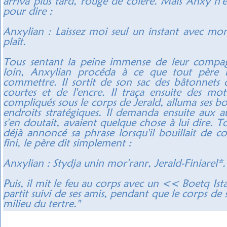
arriva plus tard, rouge de colère. Mais Anxy n'
pour dire :
Anxylian : Laissez moi seul un instant avec mon f
plaît.
Tous sentant la peine immense de leur compag
loin, Anxylian procéda à ce que tout père n
commettre. Il sortit de son sac des bâtonnets 
courtes et de l'encre. Il traça ensuite des mot
compliqués sous le corps de Jerald, alluma ses bo
endroits stratégiques. Il demanda ensuite aux a
s'en doutait, avaient quelque chose à lui dire. To
déjà annoncé sa phrase lorsqu'il bouillait de co
fini, le père dit simplement :
Anxylian : Stydja unin mor'ranr, Jerald-Finiarel*.
Puis, il mit le feu au corps avec un << Boetq Ista
partit suivi de ses amis, pendant que le corps de 
milieu du tertre."