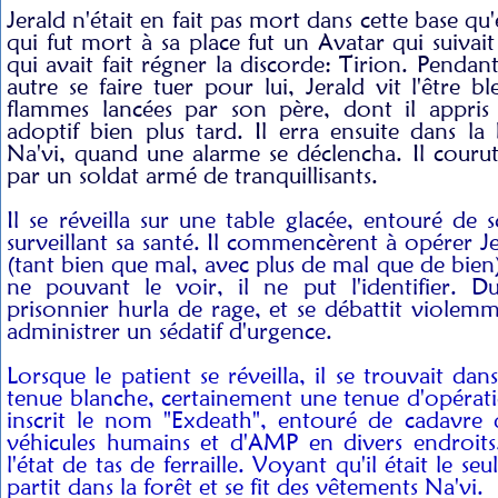
Jerald n'était en fait pas mort dans cette base qu'é
qui fut mort à sa place fut un Avatar qui suivai
qui avait fait régner la discorde: Tirion. Penda
autre se faire tuer pour lui, Jerald vit l'être bl
flammes lancées par son père, dont il appris 
adoptif bien plus tard. Il erra ensuite dans la 
Na'vi, quand une alarme se déclencha. Il courut;
par un soldat armé de tranquillisants.
Il se réveilla sur une table glacée, entouré de 
surveillant sa santé. Il commencèrent à opérer Je
(tant bien que mal, avec plus de mal que de bien)
ne pouvant le voir, il ne put l'identifier. Du
prisonnier hurla de rage, et se débattit violemm
administrer un sédatif d'urgence.
Lorsque le patient se réveilla, il se trouvait da
tenue blanche, certainement une tenue d'opérat
inscrit le nom "Exdeath", entouré de cadavre 
véhicules humains et d'AMP en divers endroits,
l'état de tas de ferraille. Voyant qu'il était le se
partit dans la forêt et se fit des vêtements Na'vi.