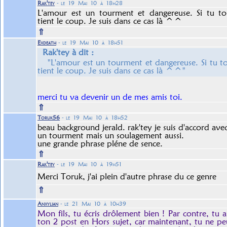
Rak'tey
- le 19 Mai 10 à 18h28
L'amour est un tourment et dangereuse. Si tu 
tient le coup. Je suis dans ce cas là ^^
⇑
Exdeath
- le 19 Mai 10 à 18h51
Rak'tey à dit :
"L'amour est un tourment et dangereuse. Si tu
tient le coup. Je suis dans ce cas là ^^"
merci tu va devenir un de mes amis toi.
⇑
Toruk56
- le 19 Mai 10 à 18h52
beau background jerald. rak'tey je suis d'accord avec
un tourment mais un soulagement aussi.
une grande phrase pléne de sence.
⇑
Rak'tey
- le 19 Mai 10 à 19h51
Merci Toruk, j'ai plein d'autre phrase du ce genre
⇑
Anxylian
- le 21 Mai 10 à 10h39
Mon fils, tu écris drôlement bien ! Par contre, tu 
ton 2 post en Hors sujet, car maintenant, tu ne pe