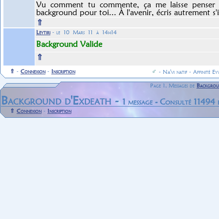
Vu comment tu commente, ça me laisse penser qu
background pour toi... À l'avenir, écris autrement s'il
⇑
Leytiri
- le 10 Mars 11 à 14h14
Background Valide
⇑
⇑
-
Connexion
-
Inscription
♂
- Na'vi natif - Affinité Ey
Page 1, Messages de
Backgrou
Background d'Exdeath -
1 message - Consulté 11494 
⇑
Connexion
-
Inscription