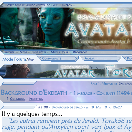
Entrez dans le monde Avatar de James Cameron...
Accueil
::
News
::
Livre d'Or
::
Mises à Jour
::
Recherche
Communauté
Avatar
Pan
Mode Forum
/
Site
Page 1, Messages de
Backgrou
Background d'Exdeath -
1 message - Consulté 11494 
⇑
Connexion
-
Inscription
#3108
-
Background de Jerald
- le 19 Mai 10 à 13h27
Il y a quelques temps...
"Les autres restaient près de Jerald. Toruk56 se
rage, pendant qu'Anxylian court vers Ipax et A