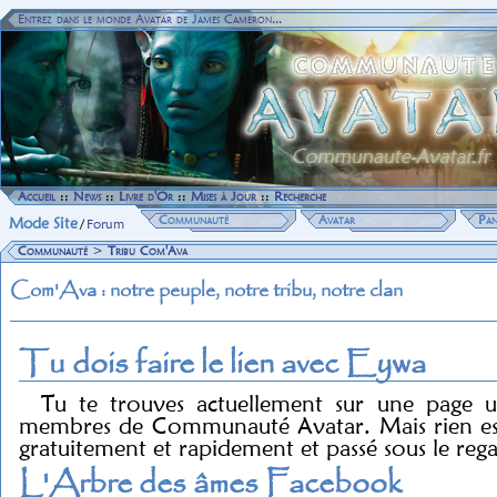
Entrez dans le monde Avatar de James Cameron...
Accueil
::
News
::
Livre d'Or
::
Mises à Jour
::
Recherche
Communauté
Avatar
Pan
Mode Site
/
Forum
Communauté
>
Tribu Com'Ava
Com'Ava : notre peuple, notre tribu, notre clan
Tu dois faire le lien avec Eywa
Tu te trouves actuellement sur une page u
membres de Communauté Avatar. Mais rien est 
gratuitement et rapidement et passé sous le reg
L'Arbre des âmes Facebook