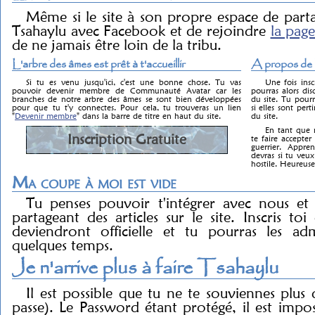
Même si le site à son propre espace de parta
Tsahaylu avec Facebook et de rejoindre
la page
de ne jamais être loin de la tribu.
L'arbre des âmes est prêt à t'accueillir
A propos de l
Si tu es venu jusqu'ici, c'est une bonne chose. Tu vas
Une fois insc
pouvoir devenir membre de Communauté Avatar car les
pourras alors dis
branches de notre arbre des âmes se sont bien développées
du site. Tu pourr
pour que tu t'y connectes. Pour cela, tu trouveras un lien
si elles sont pert
"
Devenir membre
" dans la barre de titre en haut du site.
du site.
En tant que m
Inscription Gratuite
te faire accept
guerrier. Appre
devras si tu ve
hostile. Heureus
Ma coupe à moi est vide
Tu penses pouvoir t'intégrer avec nous et
partageant des articles sur le site. Inscris toi 
deviendront officielle et tu pourras les a
quelques temps.
Je n'arrive plus à faire Tsahaylu
Il est possible que tu ne te souviennes plu
passe). Le Password étant protégé, il est impos